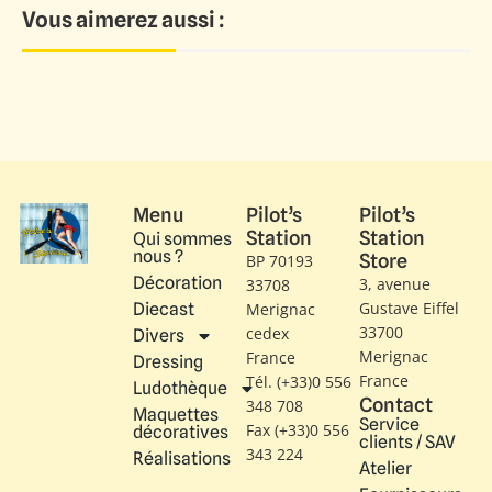
Vous aimerez aussi :
Menu
Pilot’s
Pilot’s
Station
Station
Qui sommes
nous ?
Store
BP 70193
Décoration
3, avenue
33708
Gustave Eiffel​
Diecast
Merignac
33700
cedex
Divers
Merignac
France
Dressing
France
Tél. (+33)0 556
Ludothèque
Contact
348 708
Maquettes
Service
Fax (+33)0 556
décoratives
clients / SAV
343 224
Réalisations
Atelier