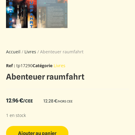
Accueil
/
Livres
/ Abenteuer raumfahrt
Ref :
tp17290
Catégorie
Livres
Abenteuer raumfahrt
12.96
€
/CEE
12.28
€
/HORS CEE
1 en stock
Ajouter au panier