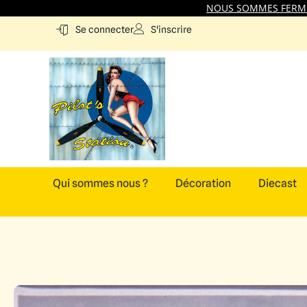
NOUS SOMMES FERMES
S'inscrire
Se connecter
Qui sommes nous ?
Décoration
Diecast