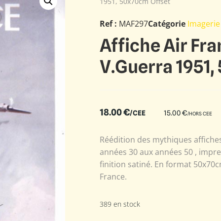
1951, 50x70cm Offset
Ref :
MAF297
Catégorie
Imagerie
Affiche Air Fr
V.Guerra 1951,
18.00
€
/CEE
15.00
€
/HORS CEE
Réédition des mythiques affiches p
années 30 aux années 50 , impre
finition satiné. En format 50x70c
France.
389 en stock