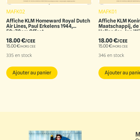
MAFK02
MAFK01
Affiche KLM Homeward Royal Dutch
Affiche KLM Konin
Air Lines, Paul Erkelens 1944,
Maatschappij, de
50x70cm Offset
Hollander, Jan W
Offset
18.00
€
18.00
€
/CEE
/CEE
15.00
€
15.00
€
/HORS CEE
/HORS CEE
335 en stock
346 en stock
Ajouter au panier
Ajouter au pani
M