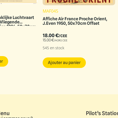
MAF045
klijke Luchtvaart
Affiche Air France Proche Orient,
 Vliegende
J.Even 1950, 50x70cm Offset
ijga 1926, 50x70cm
18.00
€
/CEE
15.00
€
/HORS CEE
545 en stock
er
Ajouter au panier
enu
Pilot’s Statio