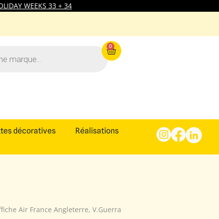
LIDAY WEEKS 33 + 34
0
tes décoratives
Réalisations
ffiche Air France Angleterre, V.Guerra