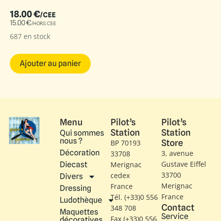
18.00
€
/CEE
15.00
€
/HORS CEE
687 en stock
Ajouter au panier
Menu
Pilot’s
Pilot’s
Station
Station
Qui sommes
nous ?
Store
BP 70193
Décoration
3, avenue
33708
Gustave Eiffel​
Diecast
Merignac
33700
cedex
Divers
Merignac
France
Dressing
France
Tél. (+33)0 556
Ludothèque
Contact
348 708
Maquettes
Service
Fax (+33)0 556
décoratives