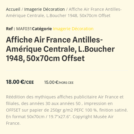
Accueil
/
Imagerie Décoration
/ Affiche Air France Antilles-
Amérique Centrale, L.Boucher 1948, 50x70cm Offset
Ref :
MAF031
Catégorie
Imagerie Décoration
Affiche Air France Antilles-
Amérique Centrale, L.Boucher
1948, 50x70cm Offset
18.00
€
/CEE
15.00
€
/HORS CEE
Réédition des mythiques affiches publicitaire Air France et
filiales, des années 30 aux années 50 , impression en
OFFSET sur papier de 250gr g/m2 PEFC 100 %, finition satiné.
En format 50x70cm / 19.7”x27.6”. Copyright Musée Air
France.