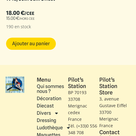
18.00
€
/CEE
15.00
€
/HORS CEE
190 en stock
Ajouter au panier
Menu
Pilot’s
Pilot’s
Station
Station
Qui sommes
nous ?
Store
BP 70193
Décoration
3, avenue
33708
Gustave Eiffel​
Diecast
Merignac
33700
cedex
Divers
Merignac
France
Dressing
France
Tél. (+33)0 556
Ludothèque
Contact
348 708
Maquettes