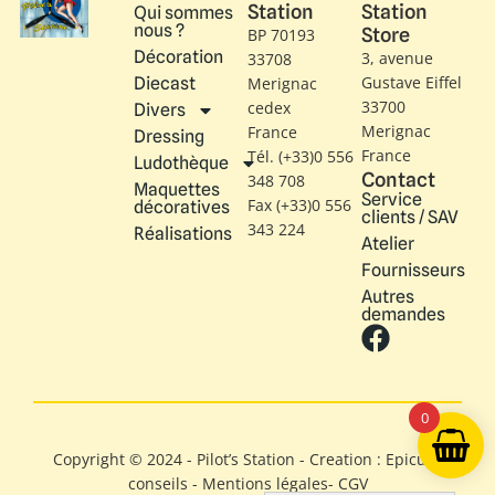
Station
Station
Qui sommes
nous ?
Store
BP 70193
Décoration
3, avenue
33708
Gustave Eiffel​
Diecast
Merignac
33700
cedex
Divers
Merignac
France
Dressing
France
Tél. (+33)0 556
Ludothèque
Contact
348 708
Maquettes
Service
Fax (+33)0 556
décoratives
clients / SAV
343 224
Réalisations
Atelier
Fournisseurs
Autres
demandes
0
Copyright © 2024 - Pilot’s Station - Creation : Epicure
conseils -
Mentions légales
-
CGV