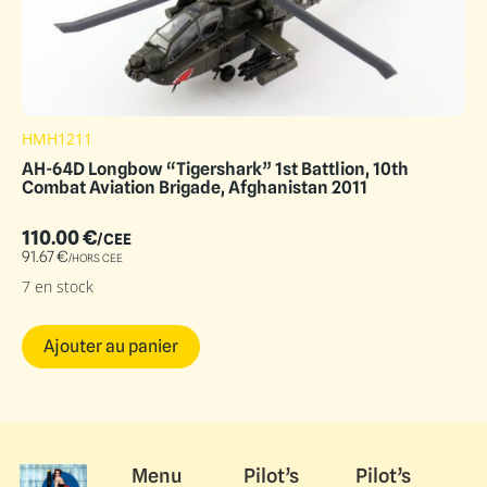
HMH1211
AH-64D Longbow “Tigershark” 1st Battlion, 10th
Combat Aviation Brigade, Afghanistan 2011
110.00
€
/CEE
91.67
€
/HORS CEE
7 en stock
Ajouter au panier
Menu
Pilot’s
Pilot’s