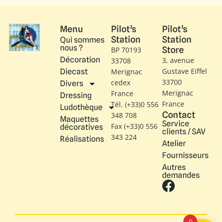
Menu
Pilot’s
Pilot’s
Station
Station
Qui sommes
nous ?
Store
BP 70193
Décoration
3, avenue
33708
Gustave Eiffel​
Diecast
Merignac
33700
cedex
Divers
Merignac
France
Dressing
France
Tél. (+33)0 556
Ludothèque
Contact
348 708
Maquettes
Service
Fax (+33)0 556
décoratives
clients / SAV
343 224
Réalisations
Atelier
Fournisseurs
Autres
demandes
0