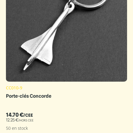
CC010-9
Porte-clés Concorde
14.70
€
/CEE
12.25
€
/HORS CEE
50 en stock