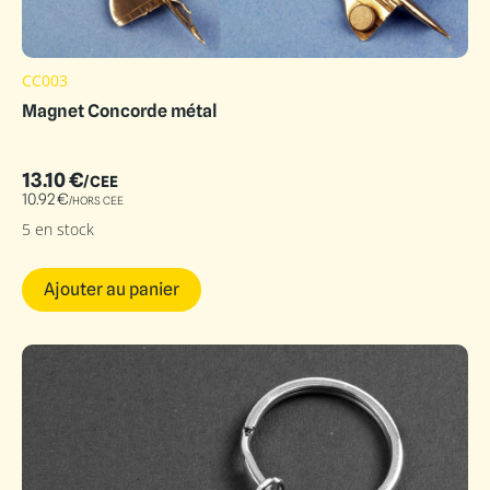
CC003
Magnet Concorde métal
13.10
€
/CEE
10.92
€
/HORS CEE
5 en stock
Ajouter au panier