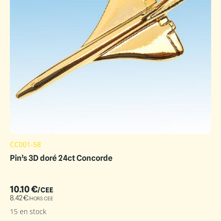
CC001-58
Pin’s 3D doré 24ct Concorde
10.10
€
/CEE
8.42
€
/HORS CEE
15 en stock