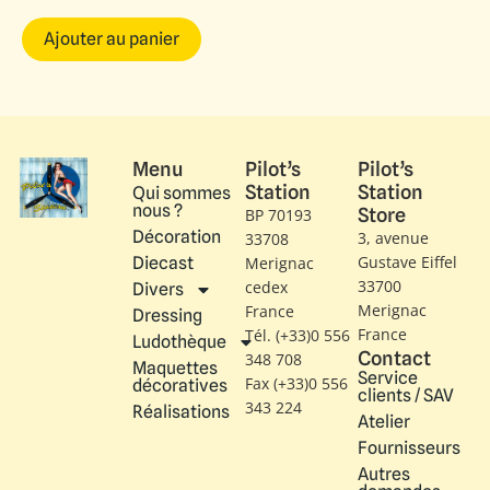
Ajouter au panier
Menu
Pilot’s
Pilot’s
Station
Station
Qui sommes
nous ?
Store
BP 70193
Décoration
3, avenue
33708
Gustave Eiffel​
Diecast
Merignac
33700
cedex
Divers
Merignac
France
Dressing
France
Tél. (+33)0 556
Ludothèque
Contact
348 708
Maquettes
Service
Fax (+33)0 556
décoratives
clients / SAV
343 224
Réalisations
Atelier
Fournisseurs
Autres