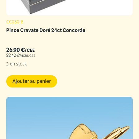
CC030-8
Pince Cravate Doré 24ct Concorde
26.90
€
/CEE
22.42
€
/HORS CEE
3 en stock
Ajouter au panier