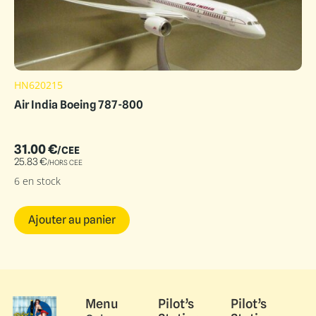
HN620215
Air India Boeing 787-800
31.00
€
/CEE
25.83
€
/HORS CEE
6 en stock
Ajouter au panier
Menu
Pilot’s
Pilot’s