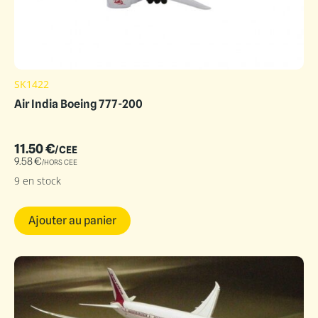
SK1422
Air India Boeing 777-200
11.50
€
/CEE
9.58
€
/HORS CEE
9 en stock
Ajouter au panier