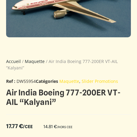
Accueil
/
Maquette
/ Air India Boeing 777-200ER VT-AIL
“Kalyani”
Ref :
DW55954
Catégories
Maquette
,
Slider Promotions
Air India Boeing 777-200ER VT-
AIL “Kalyani”
17.77
€
/CEE
14.81
€
/HORS CEE