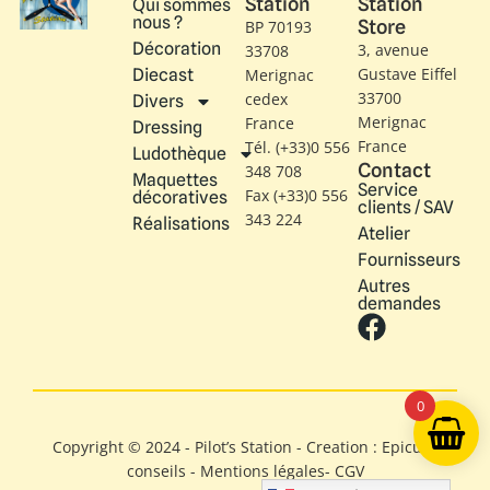
Station
Station
Qui sommes
nous ?
Store
BP 70193
Décoration
3, avenue
33708
Gustave Eiffel​
Diecast
Merignac
33700
cedex
Divers
Merignac
France
Dressing
France
Tél. (+33)0 556
Ludothèque
Contact
348 708
Maquettes
Service
Fax (+33)0 556
décoratives
clients / SAV
343 224
Réalisations
Atelier
Fournisseurs
Autres
demandes
0
Copyright © 2024 - Pilot’s Station - Creation : Epicure
conseils -
Mentions légales
-
CGV