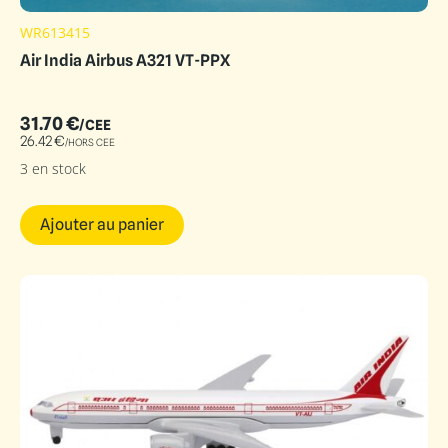
WR613415
Air India Airbus A321 VT-PPX
31.70
€
/CEE
26.42
€
/HORS CEE
3 en stock
Ajouter au panier