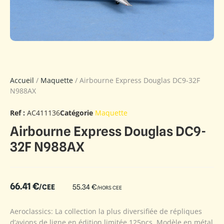
Accueil
/
Maquette
/ Airbourne Express Douglas DC9-32F
N988AX
Ref :
AC411136
Catégorie
Maquette
Airbourne Express Douglas DC9-
32F N988AX
66.41
€
/CEE
55.34
€
/HORS CEE
Aeroclassics: La collection la plus diversifiée de répliques
d’avions de ligne en édition limitée 125pcs. Modèle en métal