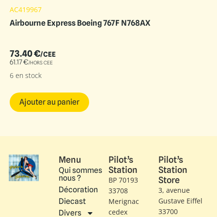
AC419967
Airbourne Express Boeing 767F N768AX
73.40
€
/CEE
61.17
€
/HORS CEE
6 en stock
Ajouter au panier
Menu
Pilot’s
Pilot’s
Station
Station
Qui sommes
nous ?
Store
BP 70193
Décoration
3, avenue
33708
Gustave Eiffel​
Diecast
Merignac
33700
cedex
Divers