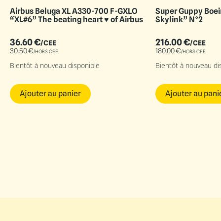
Airbus Beluga XL A330-700 F-GXLO
Super Guppy Boei
“XL#6” The beating heart ♥ of Airbus
Skylink” N°2
36.60
€
216.00
€
/CEE
/CEE
30.50
€
180.00
€
/HORS CEE
/HORS CEE
Bientôt à nouveau disponible
Bientôt à nouveau di
Ajouter au panier
Ajouter au pani