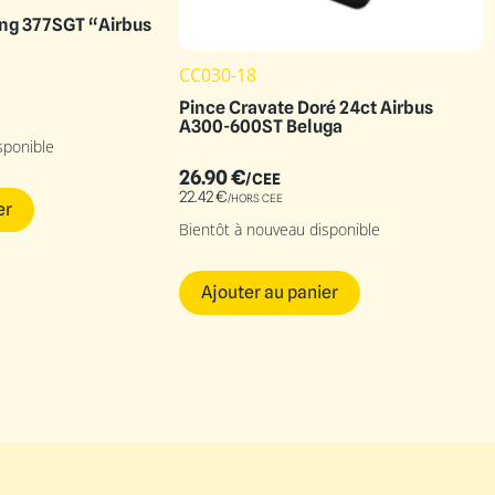
ng 377SGT “Airbus
CC030-18
Pince Cravate Doré 24ct Airbus
A300-600ST Beluga
sponible
26.90
€
/CEE
22.42
€
/HORS CEE
er
Bientôt à nouveau disponible
Ajouter au panier