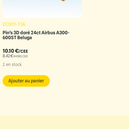
CC001-156
Pin’s 3D doré 24ct Airbus A300-
600ST Beluga
10.10
€
/CEE
8.42
€
/HORS CEE
2 en stock
Ajouter au panier