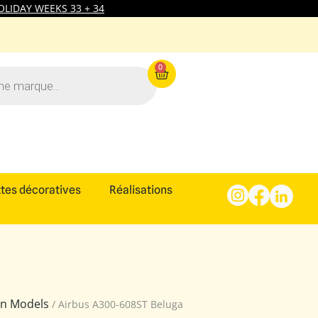
LIDAY WEEKS 33 + 34
0
tes décoratives
Réalisations
ion Models
/ Airbus A300-608ST Beluga