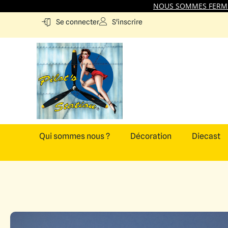
NOUS SOMMES FERMES
S'inscrire
Se connecter
Qui sommes nous ?
Décoration
Diecast