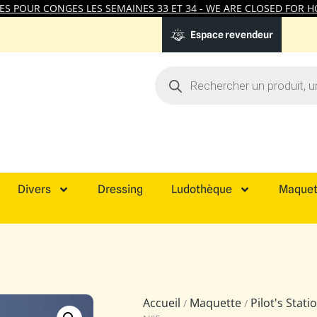
 POUR CONGES LES SEMAINES 33 ET 34 - WE ARE CLOSED FOR HO
Espace revendeur
Divers
Dressing
Ludothèque
Maquet
Accueil
Maquette
Pilot's Stat
/
/