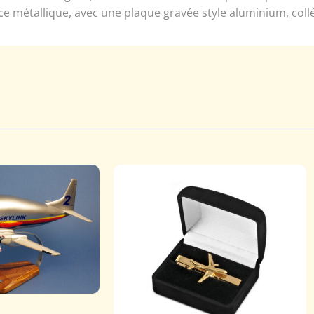
ce métallique, avec une plaque gravée style aluminium, coll