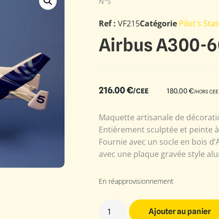
N°5
Ref :
VF215
Catégorie
Pilot's Sta
Airbus A300-6
216.00
€
/CEE
180.00
€
/HORS CEE
Maquette artisanale de décoratio
Entièrement sculptée et peinte 
Fournie avec un socle en bois d’
avec une plaque gravée style alu
En réapprovisionnement
Ajouter au panier