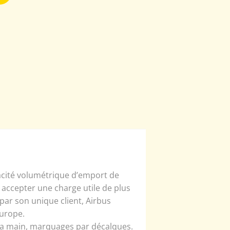
pacité volumétrique d’emport de
ut accepter une charge utile de plus
par son unique client, Airbus
Europe.
 la main, marquages par décalques.