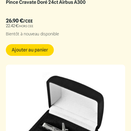
Pince Cravate Doré 24ct Airbus A300
26.90
€
/CEE
22.42
€
/HORS CEE
Bientôt à nouveau disponible
Ajouter au panier