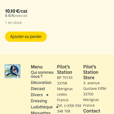
10.10
€
/CEE
8.42
€
/HORS CEE
1 en stock
Ajouter au panier
Menu
Pilot’s
Pilot’s
Station
Station
Qui sommes
nous ?
Store
BP 70193
Décoration
3, avenue
33708
Gustave Eiffel​
Diecast
Merignac
33700
cedex
Divers
Merignac
France
Dressing
France
Tél. (+33)0 556
Ludothèque
Contact
348 708
Maquettes