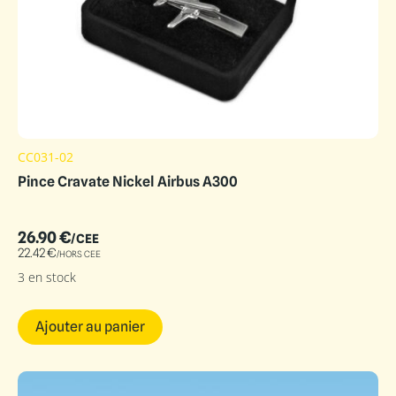
CC031-02
Pince Cravate Nickel Airbus A300
26.90
€
/CEE
22.42
€
/HORS CEE
3 en stock
Ajouter au panier