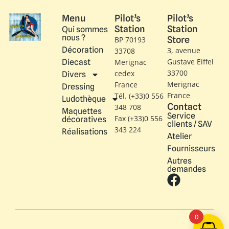
Menu
Pilot’s
Pilot’s
Station
Station
Qui sommes
nous ?
Store
BP 70193
Décoration
3, avenue
33708
Gustave Eiffel​
Diecast
Merignac
33700
cedex
Divers
Merignac
France
Dressing
France
Tél. (+33)0 556
Ludothèque
Contact
348 708
Maquettes
Service
Fax (+33)0 556
décoratives
clients / SAV
343 224
Réalisations
Atelier
Fournisseurs
Autres
demandes
0