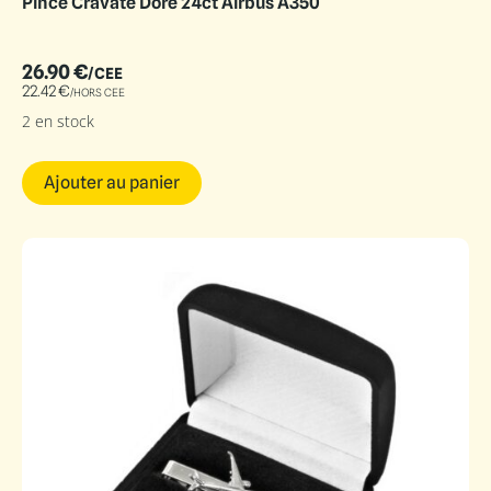
Pince Cravate Doré 24ct Airbus A350
26.90
€
/CEE
22.42
€
/HORS CEE
2 en stock
Ajouter au panier