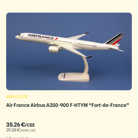
WR612470
Air France Airbus A350-900 F-HTYM “Fort-de-France”
35.26
€
/CEE
29.38
€
/HORS CEE