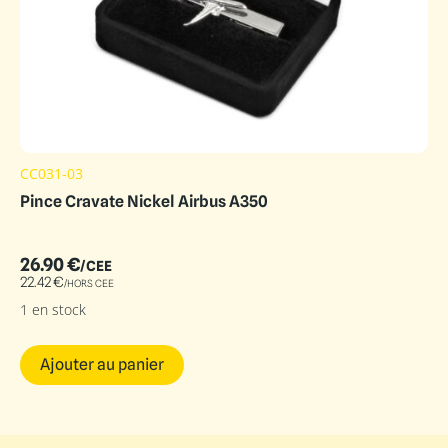
CC031-03
Pince Cravate Nickel Airbus A350
26.90
€
/CEE
22.42
€
/HORS CEE
1 en stock
Ajouter au panier