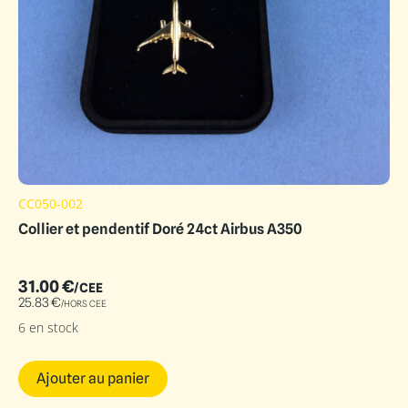
CC050-002
Collier et pendentif Doré 24ct Airbus A350
31.00
€
/CEE
25.83
€
/HORS CEE
6 en stock
Ajouter au panier