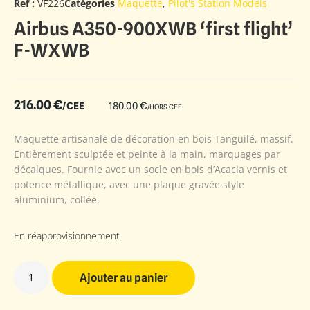
Ref :
VF226
Catégories
Maquette
,
Pilot's Station Models
Airbus A350-900XWB ‘first flight’
F-WXWB
216.00
€
/CEE
180.00
€
/HORS CEE
Maquette artisanale de décoration en bois Tanguilé, massif.
Entièrement sculptée et peinte à la main, marquages par
décalques. Fournie avec un socle en bois d’Acacia vernis et
potence métallique, avec une plaque gravée style
aluminium, collée.
En réapprovisionnement
Ajouter au panier