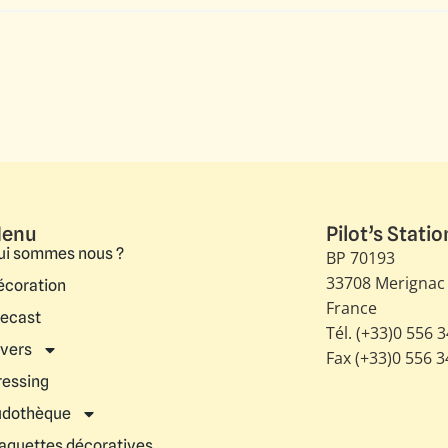
enu
Pilot’s Statio
ui sommes nous ?
BP 70193
33708 Merignac
écoration
France
iecast
Tél. (+33)0 556 
ivers
Fax (+33)0 556 
ressing
udothèque
aquettes décoratives