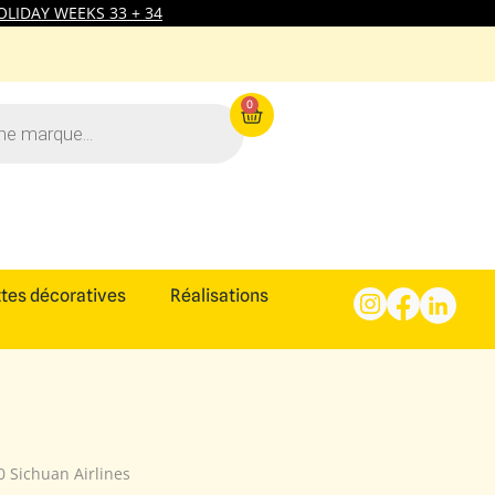
LIDAY WEEKS 33 + 34
0
tes décoratives
Réalisations
0 Sichuan Airlines