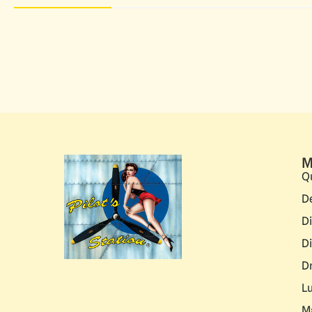
M
Q
D
D
D
D
L
M