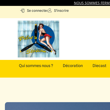
NOUS SOMMES FERMES
S'inscrire
Se connecter
Qui sommes nous ?
Décoration
Diecast