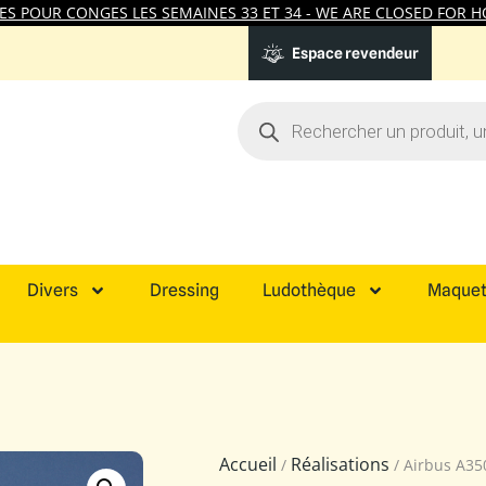
 POUR CONGES LES SEMAINES 33 ET 34 - WE ARE CLOSED FOR HO
Espace revendeur
Divers
Dressing
Ludothèque
Maquet
Accueil
Réalisations
/
/ Airbus A35