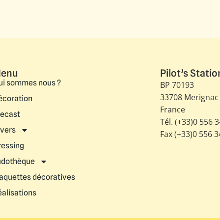
enu
Pilot’s Statio
ui sommes nous ?
BP 70193
33708 Merignac
écoration
France
iecast
Tél. (+33)0 556 
ivers
Fax (+33)0 556 
ressing
udothèque
aquettes décoratives
éalisations