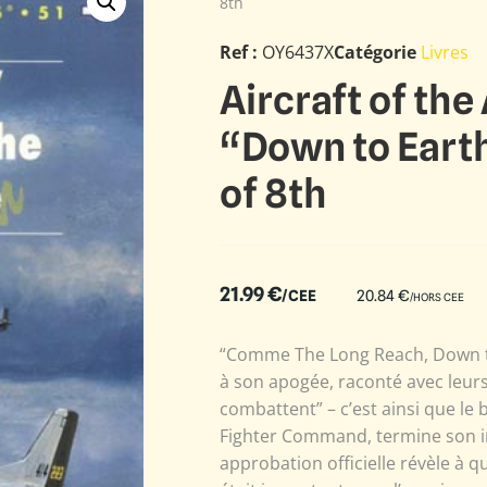
8th
Ref :
OY6437X
Catégorie
Livres
Aircraft of the
“Down to Earth
of 8th
21.99
€
/CEE
20.84
€
/HORS CEE
“Comme The Long Reach, Down to
à son apogée, raconté avec leu
combattent” – c’est ainsi que le b
Fighter Command, termine son in
approbation officielle révèle à 