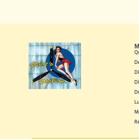
M
Q
D
D
D
D
L
M
R