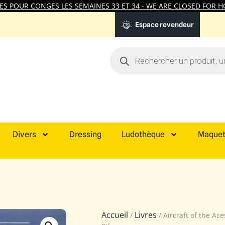
 POUR CONGES LES SEMAINES 33 ET 34 - WE ARE CLOSED FOR HO
Espace revendeur
Divers
Dressing
Ludothèque
Maquet
Accueil
Livres
/
/ Aircraft of the Ac