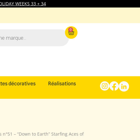
LIDAY WEEKS 33 + 34
0
tes décoratives
Réalisations
es n°51 – “Down to Earth” Starfing Aces of