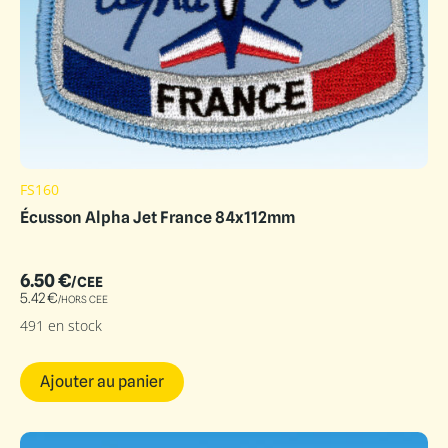
FS160
Écusson Alpha Jet France 84x112mm
6.50
€
/CEE
5.42
€
/HORS CEE
491 en stock
Ajouter au panier