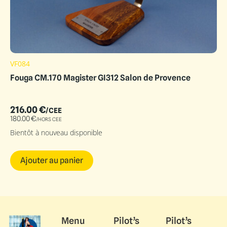
VF084
Fouga CM.170 Magister GI312 Salon de Provence
216.00
€
/CEE
180.00
€
/HORS CEE
Bientôt à nouveau disponible
Ajouter au panier
Menu
Pilot’s
Pilot’s