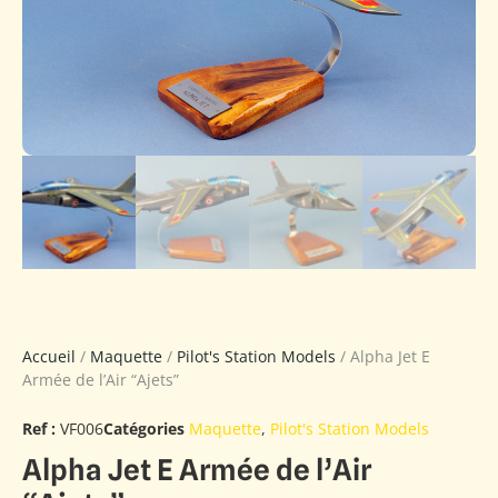
Accueil
/
Maquette
/
Pilot's Station Models
/ Alpha Jet E
Armée de l’Air “Ajets”
Ref :
VF006
Catégories
Maquette
,
Pilot's Station Models
Alpha Jet E Armée de l’Air