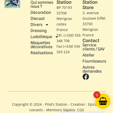
Station
Station
Qui sommes
nous ?
Store
BP 70193
Décoration
3, avenue
33708
Gustave Eiffel​
Diecast
Merignac
33700
cedex
Divers
Merignac
France
Dressing
France
Tél. (+33)0 556
Ludothèque
Contact
348 708
Maquettes
Service
Fax (+33)0 556
décoratives
clients / SAV
343 224
Réalisations
Atelier
Fournisseurs
Autres
demandes
0
Copyright © 2024 - Pilot’s Station - Creation : Epicure
conseils -
Mentions légales
-
CGV