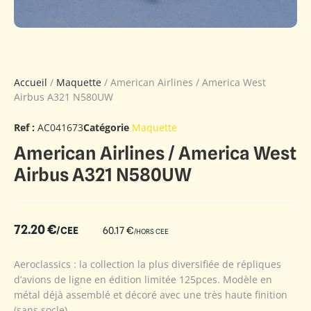
Accueil
/
Maquette
/ American Airlines / America West
Airbus A321 N580UW
Ref :
AC041673
Catégorie
Maquette
American Airlines / America West
Airbus A321 N580UW
72.20
€
/CEE
60.17
€
/HORS CEE
Aeroclassics : la collection la plus diversifiée de répliques
d’avions de ligne en édition limitée 125pces. Modèle en
métal déjà assemblé et décoré avec une très haute finition
(sans socle).