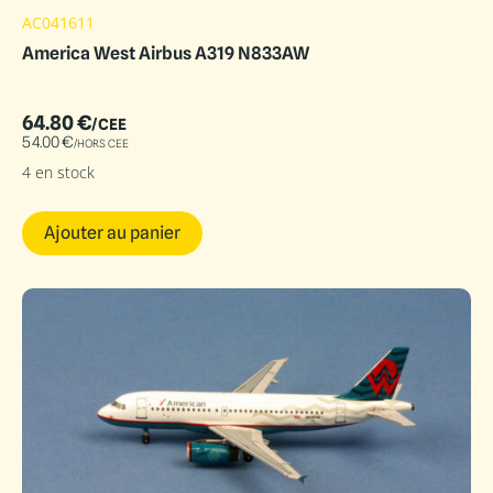
AC041611
America West Airbus A319 N833AW
64.80
€
/CEE
54.00
€
/HORS CEE
4 en stock
Ajouter au panier