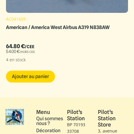
AC041609
American / America West Airbus A319 N838AW
64.80
€
/CEE
54.00
€
/HORS CEE
4 en stock
Ajouter au panier
Menu
Pilot’s
Pilot’s
Station
Station
Qui sommes
nous ?
Store
BP 70193
Décoration
3, avenue
33708