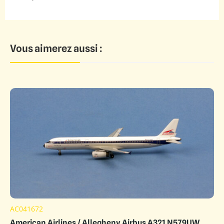
Vous aimerez aussi :
AC041672
American Airlines / Allegheny Airbus A321 N579UW