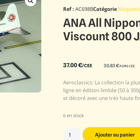
Ref :
AC698B
Catégorie
Maquett
ANA All Nippo
Viscount 800 
37.00
€
/CEE
30.83
€
/HORS CEE
Aeroclassics: La collection la plu
ligne en édition limitée (50 à 3
et décoré avec une très haute fin
6 en stock
Ajouter au panier