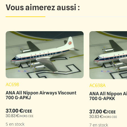
Vous aimerez aussi :
AC698
AC698A
ANA All Nippon Airways Viscount
ANA All Nippon A
700 G-APKJ
700 G-APKK
37.00
€
37.00
€
/CEE
/CEE
30.83
€
/HORS CEE
30.83
€
/HORS CEE
5 en stock
7 en stock