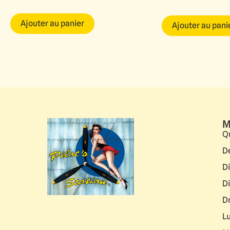
Ajouter au panier
Ajouter au pani
M
Q
D
D
D
D
L