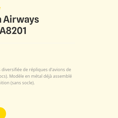
e
n Airways
JA8201
s diversifiée de répliques d’avions de
00pcs). Modèle en métal déjà assemblé
ition (sans socle).