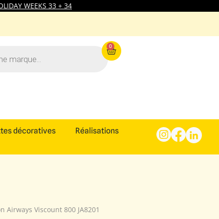
LIDAY WEEKS 33 + 34
0
tes décoratives
Réalisations
n Airways Viscount 800 JA8201