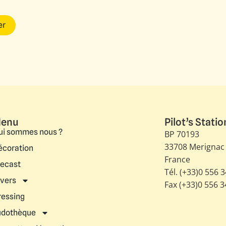
er
enu
Pilot’s Statio
ui sommes nous ?
BP 70193
33708 Merignac
écoration
France
iecast
Tél. (+33)0 556 
ivers
Fax (+33)0 556 
ressing
udothèque