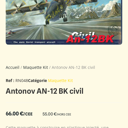
Accueil
/
Maquette Kit
/ Antonov AN-12 BK civil
Ref :
RN048
Catégorie
Maquette Kit
Antonov AN-12 BK civil
66.00
€
/CEE
55.00
€
/HORS CEE
Cette maquette à construire en plastique injecté, une