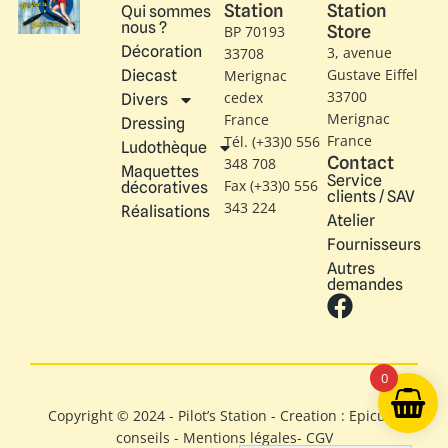
Station
Station
Qui sommes
nous ?
Store
BP 70193
Décoration
3, avenue
33708
Gustave Eiffel​
Diecast
Merignac
33700
cedex
Divers
Merignac
France
Dressing
France
Tél. (+33)0 556
Ludothèque
Contact
348 708
Maquettes
Service
Fax (+33)0 556
décoratives
clients / SAV
343 224
Réalisations
Atelier
Fournisseurs
Autres
demandes
0
Copyright © 2024 - Pilot’s Station - Creation : Epicure
conseils -
Mentions légales
-
CGV