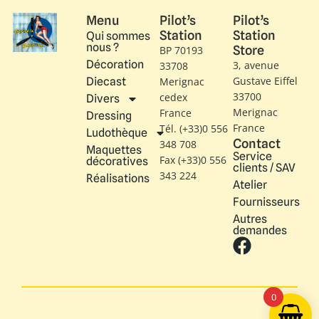
Menu
Pilot’s
Pilot’s
Station
Station
Qui sommes
nous ?
Store
BP 70193
Décoration
3, avenue
33708
Gustave Eiffel​
Diecast
Merignac
33700
cedex
Divers
Merignac
France
Dressing
France
Tél. (+33)0 556
Ludothèque
Contact
348 708
Maquettes
Service
Fax (+33)0 556
décoratives
clients / SAV
343 224
Réalisations
Atelier
Fournisseurs
Autres
demandes
0