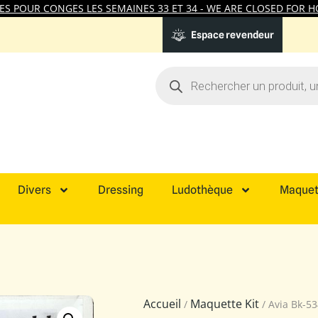
 POUR CONGES LES SEMAINES 33 ET 34 - WE ARE CLOSED FOR HO
Espace revendeur
Divers
Dressing
Ludothèque
Maquet
Accueil
Maquette Kit
/
/ Avia Bk-5