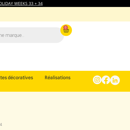
LIDAY WEEKS 33 + 34
0
tes décoratives
Réalisations
34