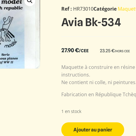
Ref :
HR73010
Catégorie
Maquett
Avia Bk-534
27.90
€
/CEE
23.25
€
/HORS CEE
Maquette à construire en résine 
instructions.
Ne contient ni colle, ni peintures
Fabrication en République Tchè
1 en stock
Ajouter au panier