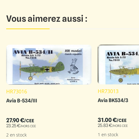
Vous aimerez aussi :
HR73013
HR73016
Avia BK534/3
Avia B-534/III
31.00
€
27.90
€
/CEE
/CEE
25.83
€
23.25
€
/HORS CEE
/HORS CEE
1 en stock
2 en stock