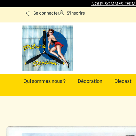
NOUS SOMMES FERMES
S'inscrire
Se connecter
Qui sommes nous ?
Décoration
Diecast