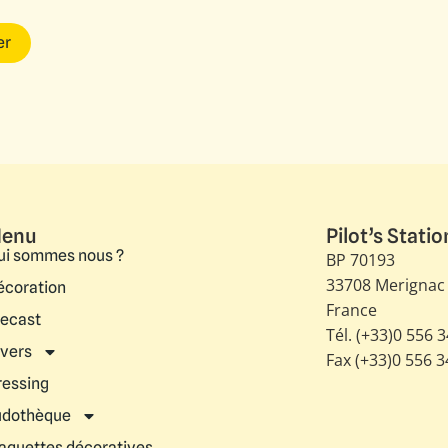
er
enu
Pilot’s Statio
ui sommes nous ?
BP 70193
33708 Merignac
écoration
France
iecast
Tél. (+33)0 556 
ivers
Fax (+33)0 556 
ressing
udothèque
aquettes décoratives