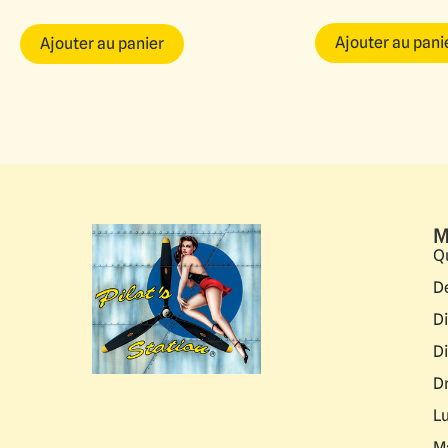
Ajouter au pani
Ajouter au panier
M
Q
D
D
D
D
L
M