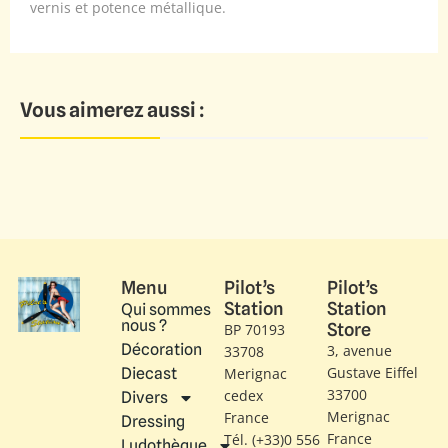
vernis et potence métallique.
Vous aimerez aussi :
Menu
Pilot’s
Pilot’s
Station
Station
Qui sommes
nous ?
Store
BP 70193
Décoration
3, avenue
33708
Gustave Eiffel​
Diecast
Merignac
33700
cedex
Divers
Merignac
France
Dressing
France
Tél. (+33)0 556
Ludothèque