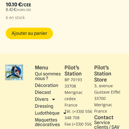
10.10
€
/CEE
8.42
€
/HORS CEE
6 en stock
Ajouter au panier
Menu
Pilot’s
Pilot’s
Station
Station
Qui sommes
nous ?
Store
BP 70193
Décoration
3, avenue
33708
Gustave Eiffel​
Diecast
Merignac
33700
cedex
Divers
Merignac
France
Dressing
France
Tél. (+33)0 556
Ludothèque
Contact
348 708
Maquettes
Service
Fax (+33)0 556
décoratives
clients / SAV