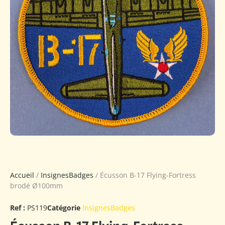
Accueil
/
InsignesBadges
/ Écusson B-17 Flying-Fortress
brodé Ø100mm
Ref :
PS119
Catégorie
InsignesBadges