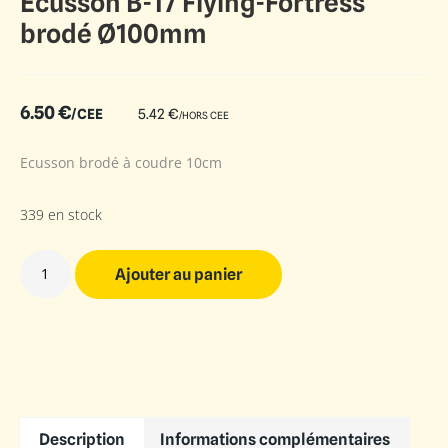
Écusson B-17 Flying-Fortress
brodé Ø100mm
6.50
€
/CEE
5.42
€
/HORS CEE
Ecusson brodé à coudre 10cm
339 en stock
Ajouter au panier
Description
Informations complémentaires