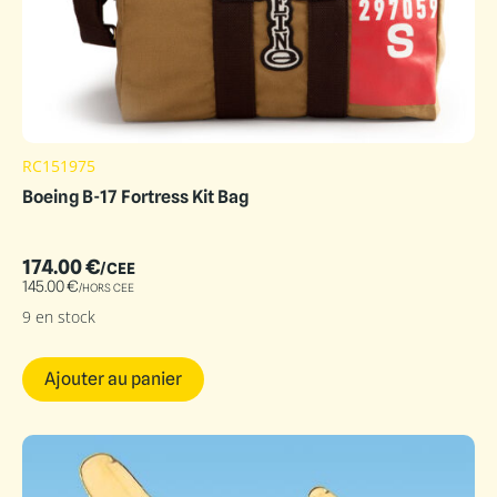
RC151975
Boeing B-17 Fortress Kit Bag
174.00
€
/CEE
145.00
€
/HORS CEE
9 en stock
Ajouter au panier