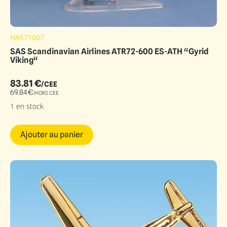
HA571067
SAS Scandinavian Airlines ATR72-600 ES-ATH “Gyrid
Viking“
83.81
€
/CEE
69.84
€
/HORS CEE
1 en stock
Ajouter au panier