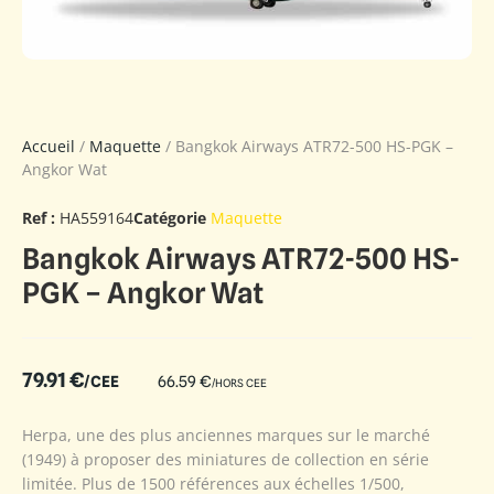
Accueil
/
Maquette
/ Bangkok Airways ATR72-500 HS-PGK –
Angkor Wat
Ref :
HA559164
Catégorie
Maquette
Bangkok Airways ATR72-500 HS-
PGK – Angkor Wat
79.91
€
/CEE
66.59
€
/HORS CEE
Herpa, une des plus anciennes marques sur le marché
(1949) à proposer des miniatures de collection en série
limitée. Plus de 1500 références aux échelles 1/500,