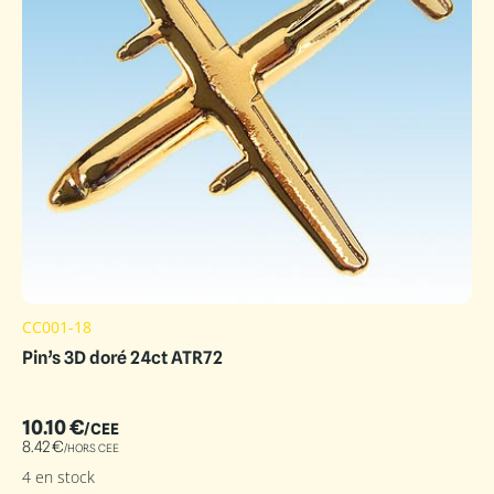
CC001-18
Pin’s 3D doré 24ct ATR72
10.10
€
/CEE
8.42
€
/HORS CEE
4 en stock