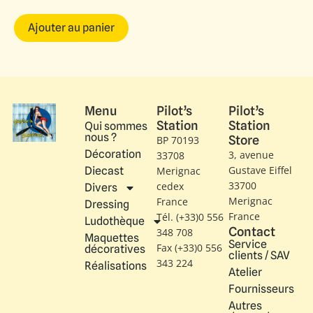
Ajouter au panier
Menu
Pilot’s
Pilot’s
Station
Station
Qui sommes
nous ?
Store
BP 70193
Décoration
3, avenue
33708
Gustave Eiffel​
Diecast
Merignac
33700
cedex
Divers
Merignac
France
Dressing
France
Tél. (+33)0 556
Ludothèque
Contact
348 708
Maquettes
Service
Fax (+33)0 556
décoratives
clients / SAV
343 224
Réalisations
Atelier
Fournisseurs
Autres