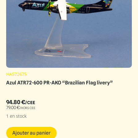
HA572675
Azul ATR72-600 PR-AKO “Brazilian Flag livery”
94.80
€
/CEE
79.00
€
/HORS CEE
1 en stock
Ajouter au panier