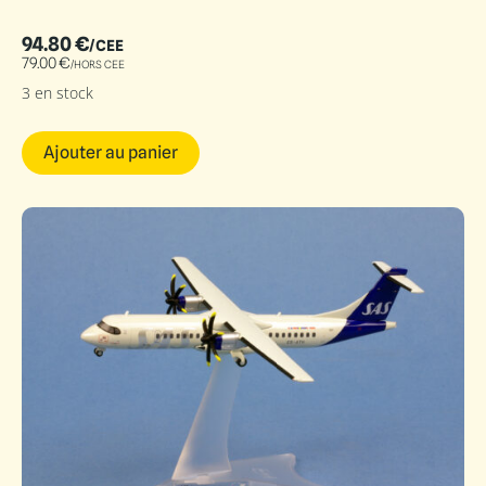
94.80
€
/CEE
79.00
€
/HORS CEE
3 en stock
Ajouter au panier