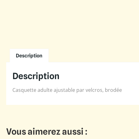
Description
Description
Casquette adulte ajustable par velcros, brodée
Vous aimerez aussi :