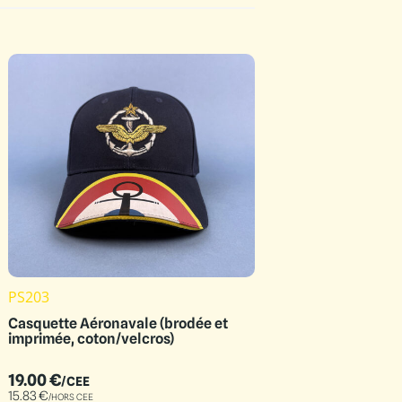
PS203
Casquette Aéronavale (brodée et
imprimée, coton/velcros)
19.00
€
/CEE
15.83
€
/HORS CEE