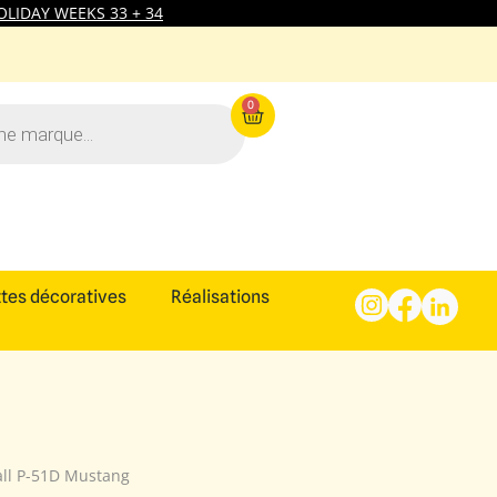
LIDAY WEEKS 33 + 34
0
tes décoratives
Réalisations
all P-51D Mustang