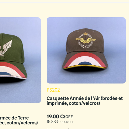
PS202
Casquette Armée de l’Air (brodée et
imprimée, coton/velcros)
19.00
€
/CEE
rmée de Terre
15.83
€
/HORS CEE
ée, coton/velcros)