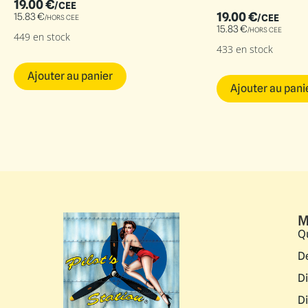
19.00
€
/CEE
19.00
€
15.83
€
/CEE
/HORS CEE
15.83
€
/HORS CEE
449 en stock
433 en stock
Ajouter au panier
Ajouter au pani
M
Q
D
D
D