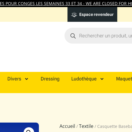
 POUR CONGES LES SEMAINES 33 ET 34 - WE ARE CLOSED FOR HO
Espace revendeur
Divers
Dressing
Ludothèque
Maquet
Accueil
Textile
/
/ Casquette Baseb