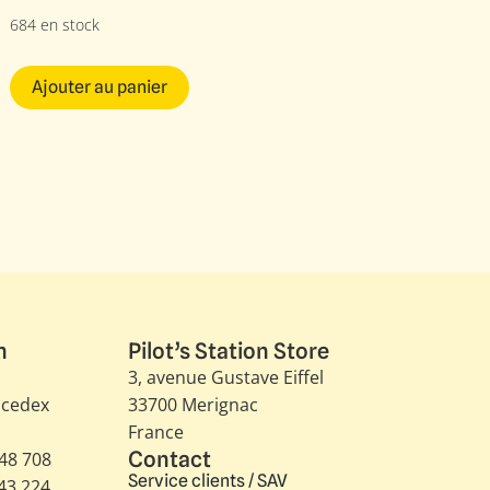
684 en stock
Ajouter au panier
n
Pilot’s Station Store
3, avenue Gustave Eiffel​
 cedex
33700 Merignac
France
Contact
348 708
Service clients / SAV
343 224