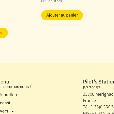
885 en stock
Ajouter au panier
er
enu
Pilot’s Statio
ui sommes nous ?
BP 70193
33708 Merignac
écoration
France
iecast
Tél. (+33)0 556 
ivers
Fax (+33)0 556 