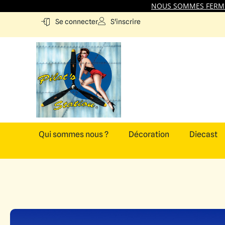
NOUS SOMMES FERMES
S'inscrire
Se connecter
Qui sommes nous ?
Décoration
Diecast