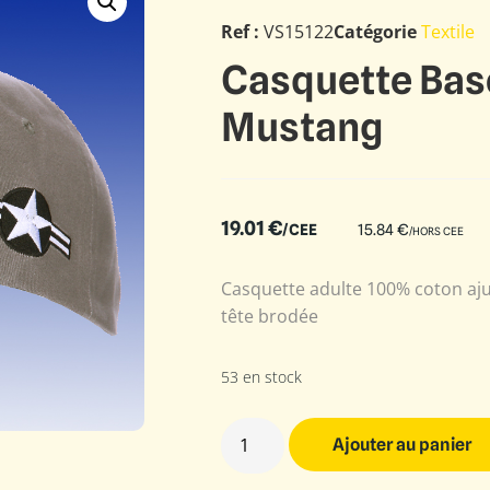
Ref :
VS15122
Catégorie
Textile
Casquette Bas
Mustang
19.01
€
/CEE
15.84
€
/HORS CEE
Casquette adulte 100% coton ajus
tête brodée
53 en stock
Ajouter au panier