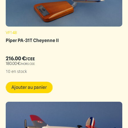
VF148
Piper PA-31T Cheyenne II
216.00
€
/CEE
180.00
€
/HORS CEE
10 en stock
Ajouter au panier