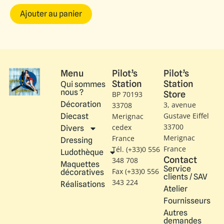
Ajouter au panier
Menu
Pilot’s
Pilot’s
Station
Station
Qui sommes
nous ?
Store
BP 70193
Décoration
3, avenue
33708
Gustave Eiffel​
Diecast
Merignac
33700
cedex
Divers
Merignac
France
Dressing
France
Tél. (+33)0 556
Ludothèque
Contact
348 708
Maquettes
Service
Fax (+33)0 556
décoratives
clients / SAV
343 224
Réalisations
Atelier
Fournisseurs
Autres
demandes