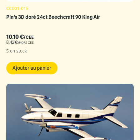
CC001-015
Pin’s 3D doré 24ct Beechcraft 90 King Air
10.10
€
/CEE
8.42
€
/HORS CEE
5 en stock
Ajouter au panier