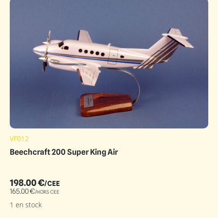
VF012
Beechcraft 200 Super King Air
198.00
€
/CEE
165.00
€
/HORS CEE
1 en stock