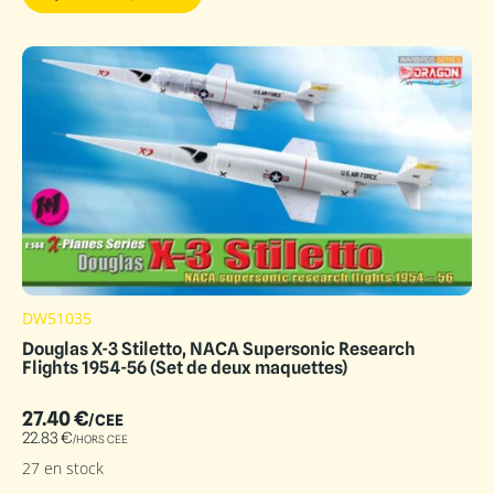
DW51035
Douglas X-3 Stiletto, NACA Supersonic Research
Flights 1954-56 (Set de deux maquettes)
27.40
€
/CEE
22.83
€
/HORS CEE
27 en stock