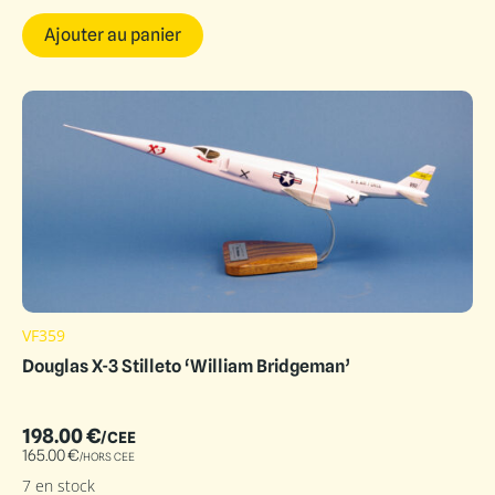
Ajouter au panier
VF359
Douglas X-3 Stilleto ‘William Bridgeman’
198.00
€
/CEE
165.00
€
/HORS CEE
7 en stock