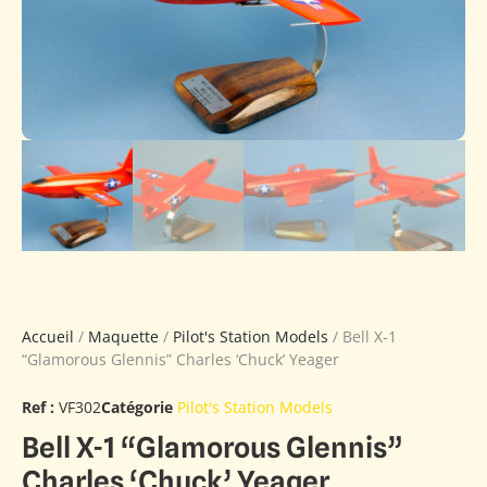
Accueil
/
Maquette
/
Pilot's Station Models
/ Bell X-1
“Glamorous Glennis” Charles ‘Chuck’ Yeager
Ref :
VF302
Catégorie
Pilot's Station Models
Bell X-1 “Glamorous Glennis”
Charles ‘Chuck’ Yeager