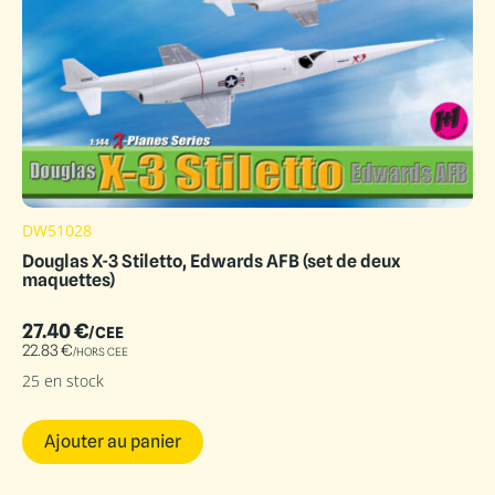
DW51028
Douglas X-3 Stiletto, Edwards AFB (set de deux
maquettes)
27.40
€
/CEE
22.83
€
/HORS CEE
25 en stock
Ajouter au panier