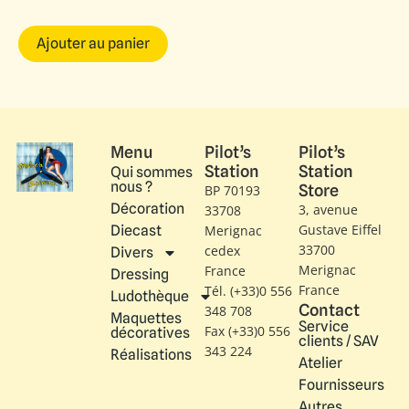
Ajouter au panier
Menu
Pilot’s
Pilot’s
Station
Station
Qui sommes
nous ?
Store
BP 70193
Décoration
3, avenue
33708
Gustave Eiffel​
Diecast
Merignac
33700
cedex
Divers
Merignac
France
Dressing
France
Tél. (+33)0 556
Ludothèque
Contact
348 708
Maquettes
Service
Fax (+33)0 556
décoratives
clients / SAV
343 224
Réalisations
Atelier
Fournisseurs
Autres