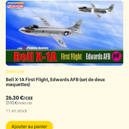
DW51038
Bell X-1A First Flight, Edwards AFB (set de deux
maquettes)
26.30
€
/CEE
21.92
€
/HORS CEE
11 en stock
Ajouter au panier