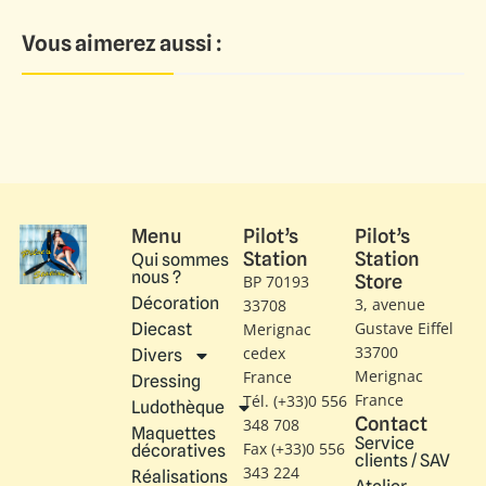
Vous aimerez aussi :
Menu
Pilot’s
Pilot’s
Station
Station
Qui sommes
nous ?
Store
BP 70193
Décoration
3, avenue
33708
Gustave Eiffel​
Diecast
Merignac
33700
cedex
Divers
Merignac
France
Dressing
France
Tél. (+33)0 556
Ludothèque
Contact
348 708
Maquettes
Service
Fax (+33)0 556
décoratives
clients / SAV
343 224
Réalisations