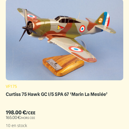
VF175
Curtiss 75 Hawk GC I/5 SPA 67 ‘Marin La Meslée’
198.00
€
/CEE
165.00
€
/HORS CEE
10 en stock