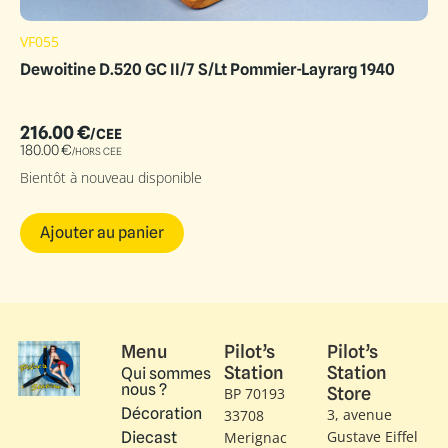
VF055
Dewoitine D.520 GC II/7 S/Lt Pommier-Layrarg 1940
216.00
€
/CEE
180.00
€
/HORS CEE
Bientôt à nouveau disponible
Ajouter au panier
Menu
Pilot’s
Pilot’s
Station
Station
Qui sommes
nous ?
Store
BP 70193
Décoration
3, avenue
33708
Gustave Eiffel​
Diecast
Merignac