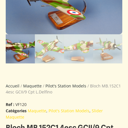
Accueil
/
Maquette
/
Pilot's Station Models
/ Bloch MB.152C1
4esc GCII/9 Cpt L.Delfino
Ref :
VF120
Catégories
Maquette
,
Pilot's Station Models
,
Slider
Maquette
Bloch MB.152C1 4esc GCII/9 Cpt