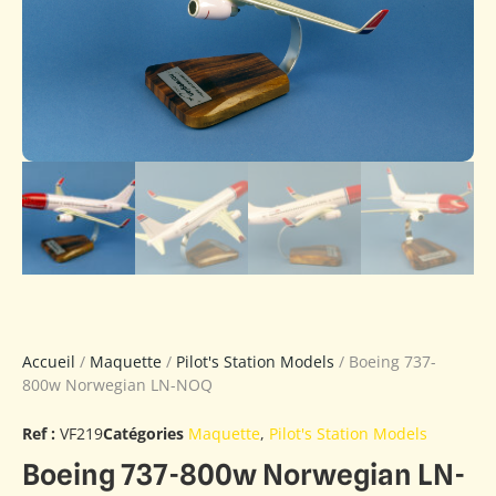
Accueil
/
Maquette
/
Pilot's Station Models
/ Boeing 737-
800w Norwegian LN-NOQ
Ref :
VF219
Catégories
Maquette
,
Pilot's Station Models
Boeing 737-800w Norwegian LN-