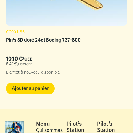
CC001-36
Pin’s 3D doré 24ct Boeing 737-800
10.10
€
/CEE
8.42
€
/HORS CEE
Bientôt à nouveau disponible
Ajouter au panier
Menu
Pilot’s
Pilot’s
Station
Station
Qui sommes