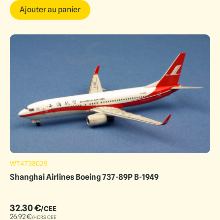
Ajouter au panier
WT4738029
Shanghai Airlines Boeing 737-89P B-1949
32.30
€
/CEE
26.92
€
/HORS CEE