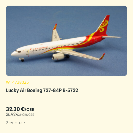
WT4738025
Lucky Air Boeing 737-84P B-5732
32.30
€
/CEE
26.92
€
/HORS CEE
2 en stock