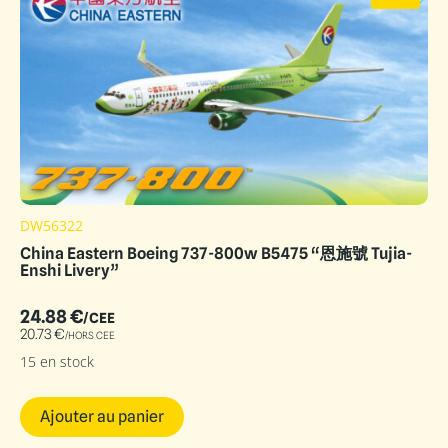
DW56322
China Eastern Boeing 737-800w B5475 “恩施號 Tujia-
Enshi Livery”
24.88
€
/CEE
20.73
€
/HORS CEE
15 en stock
Ajouter au panier