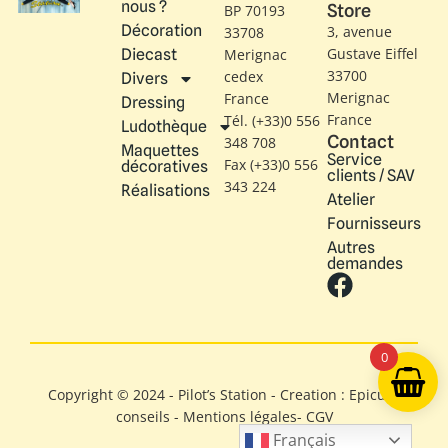
nous ?
Store
BP 70193
Décoration
3, avenue
33708
Gustave Eiffel​
Diecast
Merignac
33700
cedex
Divers
Merignac
France
Dressing
France
Tél. (+33)0 556
Ludothèque
Contact
348 708
Maquettes
Service
Fax (+33)0 556
décoratives
clients / SAV
343 224
Réalisations
Atelier
Fournisseurs
Autres
demandes
0
Copyright © 2024 - Pilot’s Station - Creation : Epicure
conseils -
Mentions légales
-
CGV
Français