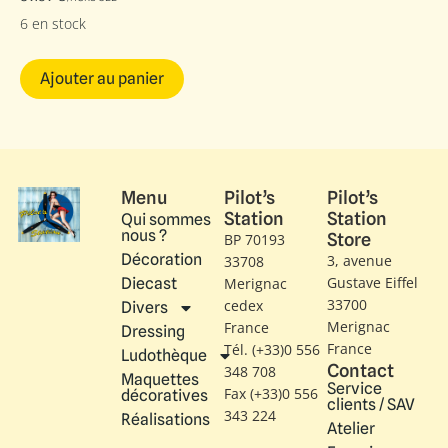
6 en stock
Ajouter au panier
Menu
Pilot’s
Pilot’s
Station
Station
Qui sommes
nous ?
Store
BP 70193
Décoration
3, avenue
33708
Gustave Eiffel​
Diecast
Merignac
33700
cedex
Divers
Merignac
France
Dressing
France
Tél. (+33)0 556
Ludothèque
Contact
348 708
Maquettes
Service
Fax (+33)0 556
décoratives
clients / SAV
343 224
Réalisations
Atelier