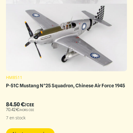
HM8511
P-51C Mustang N°25 Squadron, Chinese Air Force 1945
84.50
€
/CEE
70.42
€
/HORS CEE
7 en stock