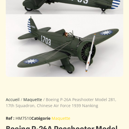
Accueil
/
Maquette
/ Boeing P-26A Peashooter Model 281,
17th Squadron, Chinese Air Force 1939 Nanking
Ref :
HM7510
Catégorie
Maquette
Boeing P-26A Peashooter Model