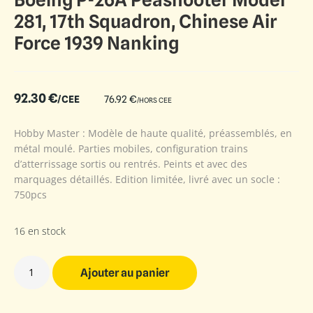
281, 17th Squadron, Chinese Air
Force 1939 Nanking
92.30
€
/CEE
76.92
€
/HORS CEE
Hobby Master : Modèle de haute qualité, préassemblés, en
métal moulé. Parties mobiles, configuration trains
d’atterrissage sortis ou rentrés. Peints et avec des
marquages détaillés. Edition limitée, livré avec un socle :
750pcs
16 en stock
Ajouter au panier