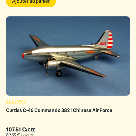
Ajouter au panier
AC219750
Curtiss C-46 Commando 3821 Chinese Air Force
107.51
€
/CEE
89.59
€
/HORS CEE