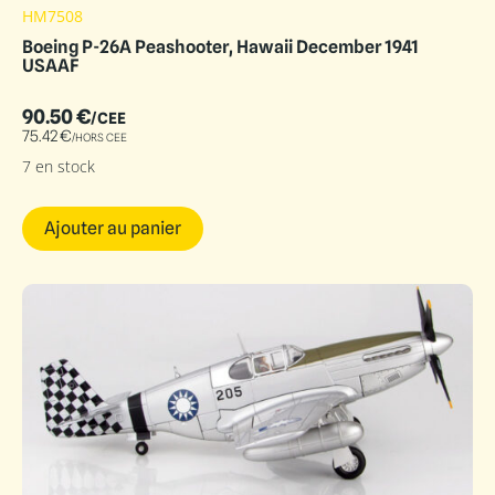
HM7508
Boeing P-26A Peashooter, Hawaii December 1941
USAAF
90.50
€
/CEE
75.42
€
/HORS CEE
7 en stock
Ajouter au panier