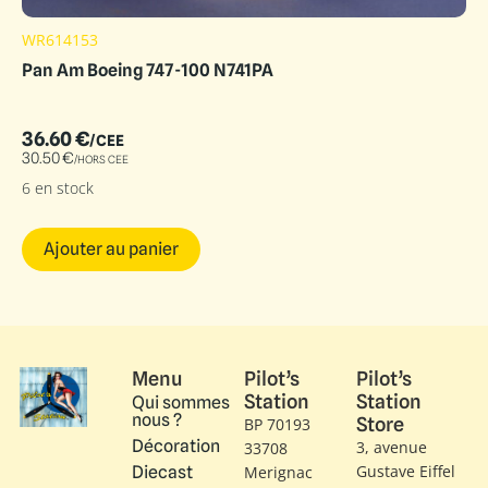
WR614153
Pan Am Boeing 747-100 N741PA
36.60
€
/CEE
30.50
€
/HORS CEE
6 en stock
Ajouter au panier
Menu
Pilot’s
Pilot’s
Station
Station
Qui sommes
nous ?
Store
BP 70193
Décoration
3, avenue
33708
Gustave Eiffel​
Diecast
Merignac