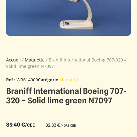
Accueil
/
Maquette
/ Braniff International Boeing 707-320 –
Solid lime green N7097
Ref :
WR614009
Catégorie
Maquette
Braniff International Boeing 707-
320 – Solid lime green N7097
39.40
€
/CEE
32.83
€
/HORS CEE