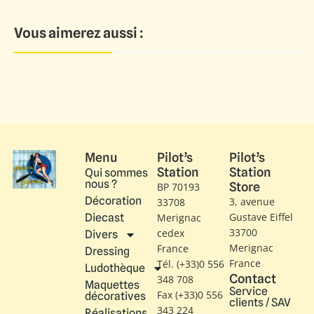
Vous aimerez aussi :
Menu
Pilot’s
Pilot’s
Station
Station
Qui sommes
nous ?
Store
BP 70193
Décoration
3, avenue
33708
Gustave Eiffel​
Diecast
Merignac
33700
cedex
Divers
Merignac
France
Dressing
France
Tél. (+33)0 556
Ludothèque
Contact
348 708
Maquettes
Service
Fax (+33)0 556
décoratives
clients / SAV
343 224
Réalisations