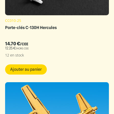
CC010-25
Porte-clés C-130H Hercules
14.70
€
/CEE
12.25
€
/HORS CEE
12 en stock
Ajouter au panier