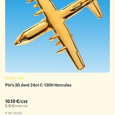
CC001-108
Pin’s 3D doré 24ct C-130H Hercules
10.10
€
/CEE
8.42
€
/HORS CEE
4 en stock