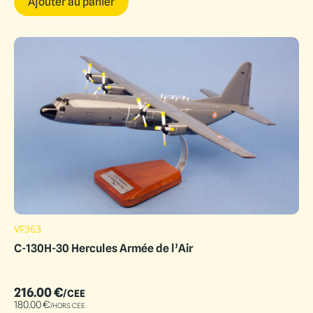
Ajouter au panier
VF363
C-130H-30 Hercules Armée de l’Air
216.00
€
/CEE
180.00
€
/HORS CEE