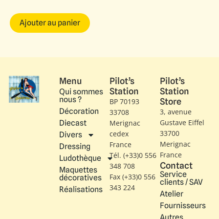
Ajouter au panier
Menu
Pilot’s
Pilot’s
Station
Station
Qui sommes
nous ?
Store
BP 70193
Décoration
3, avenue
33708
Gustave Eiffel​
Diecast
Merignac
33700
cedex
Divers
Merignac
France
Dressing
France
Tél. (+33)0 556
Ludothèque
Contact
348 708
Maquettes
Service
Fax (+33)0 556
décoratives
clients / SAV
343 224
Réalisations
Atelier
Fournisseurs
Autres