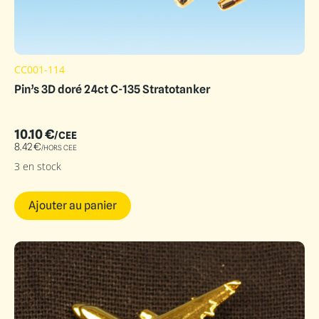
CC001-114
Pin’s 3D doré 24ct C-135 Stratotanker
10.10
€
/CEE
8.42
€
/HORS CEE
3 en stock
Ajouter au panier