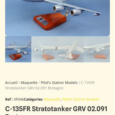
Accueil
/
Maquette
/
Pilot's Station Models
/ C-135FR
Stratotanker GRV 02.091 Bretagne
Ref :
VF046
Catégories
Maquette
,
Pilot's Station Models
C-135FR Stratotanker GRV 02.091