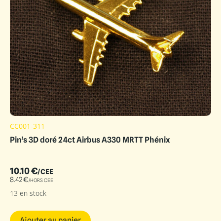
CC001-311
Pin’s 3D doré 24ct Airbus A330 MRTT Phénix
10.10
€
/CEE
8.42
€
/HORS CEE
13 en stock
Ajouter au panier