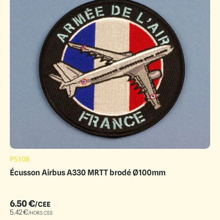
PS108
Écusson Airbus A330 MRTT brodé Ø100mm
6.50
€
/CEE
5.42
€
/HORS CEE