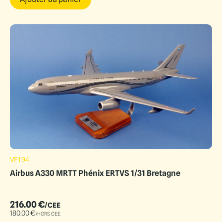
VF194
Airbus A330 MRTT Phénix ERTVS 1/31 Bretagne
216.00
€
/CEE
180.00
€
/HORS CEE