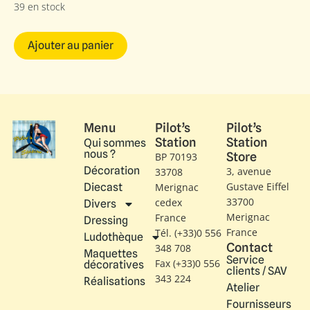
39 en stock
Ajouter au panier
Menu
Pilot’s
Pilot’s
Station
Station
Qui sommes
nous ?
Store
BP 70193
Décoration
3, avenue
33708
Gustave Eiffel​
Diecast
Merignac
33700
cedex
Divers
Merignac
France
Dressing
France
Tél. (+33)0 556
Ludothèque
Contact
348 708
Maquettes
Service
Fax (+33)0 556
décoratives
clients / SAV
343 224
Réalisations
Atelier
Fournisseurs