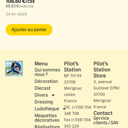
106.60
€
/CEE
88.83
€
/HORS CEE
24 en stock
Ajouter au panier
Menu
Pilot’s
Pilot’s
Station
Station
Qui sommes
nous ?
Store
BP 70193
Décoration
3, avenue
33708
Gustave Eiffel​
Diecast
Merignac
33700
cedex
Divers
Merignac
France
Dressing
France
Tél. (+33)0 556
Ludothèque
Contact
348 708
Maquettes
Service
Fax (+33)0 556
décoratives
clients / SAV
343 224
Réalisations