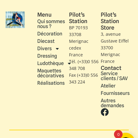
Menu
Pilot’s
Pilot’s
Station
Station
Qui sommes
nous ?
Store
BP 70193
Décoration
3, avenue
33708
Gustave Eiffel​
Diecast
Merignac
33700
cedex
Divers
Merignac
France
Dressing
France
Tél. (+33)0 556
Ludothèque
Contact
348 708
Maquettes
Service
Fax (+33)0 556
décoratives
clients / SAV
343 224
Réalisations
Atelier
Fournisseurs
Autres
demandes
0