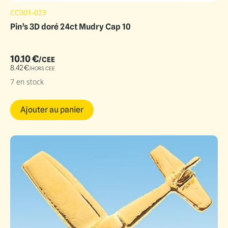
CC001-023
Pin’s 3D doré 24ct Mudry Cap 10
10.10
€
/CEE
8.42
€
/HORS CEE
7 en stock
Ajouter au panier