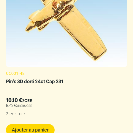
CC001-48
Pin’s 3D doré 24ct Cap 231
10.10
€
/CEE
8.42
€
/HORS CEE
2 en stock
Ajouter au panier