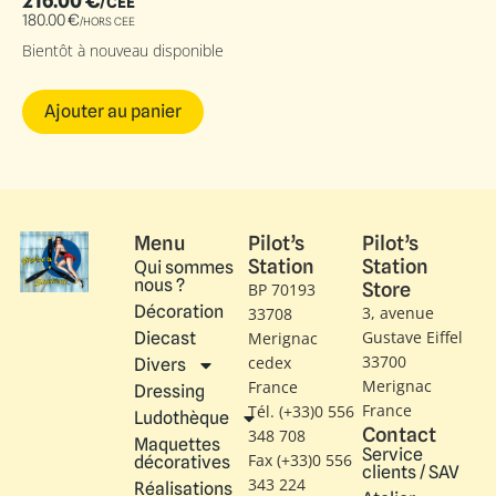
216.00
€
/CEE
180.00
€
/HORS CEE
Bientôt à nouveau disponible
Ajouter au panier
Menu
Pilot’s
Pilot’s
Station
Station
Qui sommes
nous ?
Store
BP 70193
Décoration
3, avenue
33708
Gustave Eiffel​
Diecast
Merignac
33700
cedex
Divers
Merignac
France
Dressing
France
Tél. (+33)0 556
Ludothèque
Contact
348 708
Maquettes
Service
Fax (+33)0 556
décoratives
clients / SAV
343 224
Réalisations