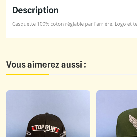
Description
Casquette 100% coton réglable par l’arrière. Logo et te
Vous aimerez aussi :