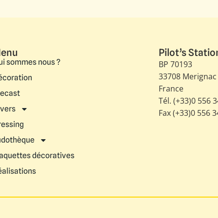
enu
Pilot’s Statio
ui sommes nous ?
BP 70193
33708 Merignac
écoration
France
iecast
Tél. (+33)0 556 
ivers
Fax (+33)0 556 
ressing
udothèque
aquettes décoratives
éalisations