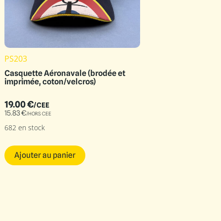
PS203
Casquette Aéronavale (brodée et
imprimée, coton/velcros)
19.00
€
/CEE
15.83
€
/HORS CEE
682 en stock
Ajouter au panier