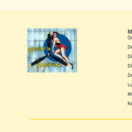
M
Q
D
D
D
D
L
M
R