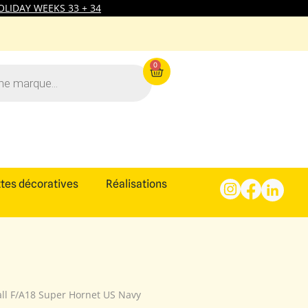
LIDAY WEEKS 33 + 34
0
tes décoratives
Réalisations
ll F/A18 Super Hornet US Navy