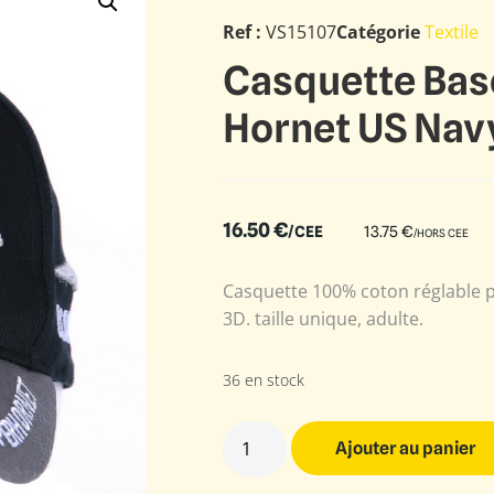
Ref :
VS15107
Catégorie
Textile
Casquette Bas
Hornet US Nav
16.50
€
/CEE
13.75
€
/HORS CEE
Casquette 100% coton réglable pa
3D. taille unique, adulte.
36 en stock
Ajouter au panier