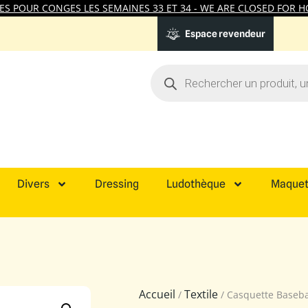
 POUR CONGES LES SEMAINES 33 ET 34 - WE ARE CLOSED FOR HO
Espace revendeur
Divers
Dressing
Ludothèque
Maquet
Accueil
Textile
/
/ Casquette Baseba