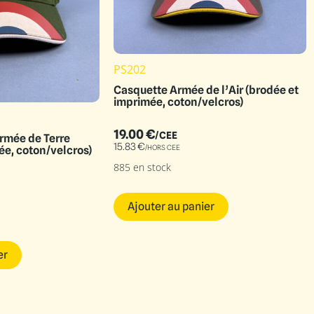
PS202
Casquette Armée de l’Air (brodée et
imprimée, coton/velcros)
19.00
€
/CEE
rmée de Terre
15.83
€
/HORS CEE
ée, coton/velcros)
885 en stock
Ajouter au panier
er