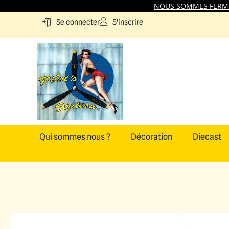
NOUS SOMMES FERMES
S'inscrire
Se connecter
Qui sommes nous ?
Décoration
Diecast