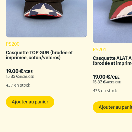
PS200
PS201
Casquette TOP GUN (brodée et
imprimée, coton/velcros)
Casquette ALAT A
(brodée et imprim
19.00
€
/CEE
19.00
€
15.83
€
/CEE
/HORS CEE
15.83
€
/HORS CEE
437 en stock
433 en stock
Ajouter au panier
Ajouter au pani