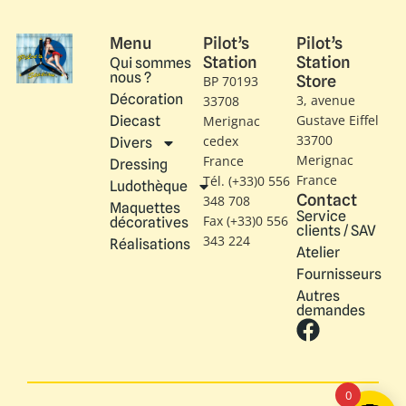
Menu
Pilot’s
Pilot’s
Station
Station
Qui sommes
nous ?
Store
BP 70193
Décoration
3, avenue
33708
Gustave Eiffel​
Diecast
Merignac
33700
cedex
Divers
Merignac
France
Dressing
France
Tél. (+33)0 556
Ludothèque
Contact
348 708
Maquettes
Service
Fax (+33)0 556
décoratives
clients / SAV
343 224
Réalisations
Atelier
Fournisseurs
Autres
demandes
0