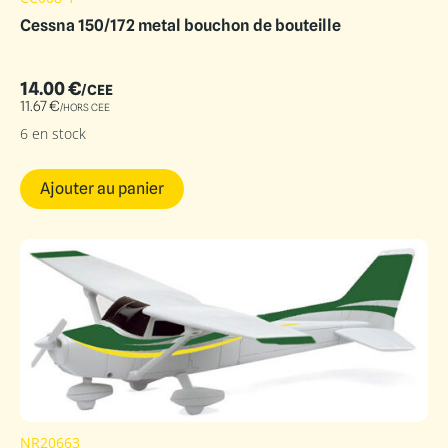
Cessna 150/172 metal bouchon de bouteille
14.00
€
/CEE
11.67
€
/HORS CEE
6 en stock
Ajouter au panier
NR20663