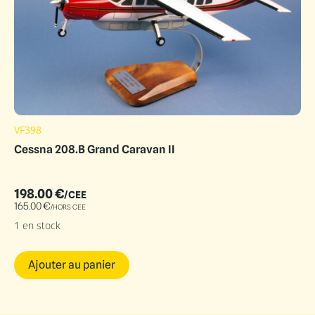
VF398
Cessna 208.B Grand Caravan II
198.00
€
/CEE
165.00
€
/HORS CEE
1 en stock
Ajouter au panier