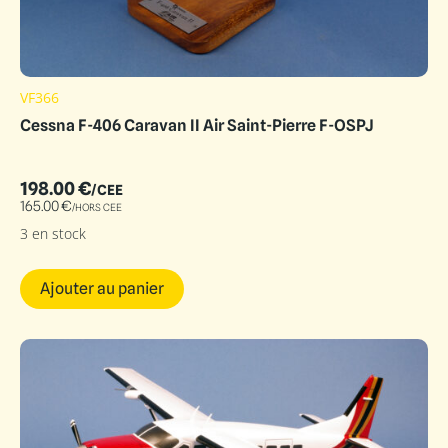
VF366
Cessna F-406 Caravan II Air Saint-Pierre F-OSPJ
198.00
€
/CEE
165.00
€
/HORS CEE
3 en stock
Ajouter au panier