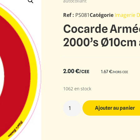
autocollant
Ref :
PS081
Catégorie
Imagerie 
Cocarde Armée 
2000’s Ø10cm 
2.00
€
/CEE
1.67
€
/HORS CEE
1062 en stock
Ajouter au panier