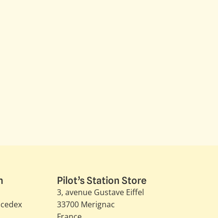
n
Pilot’s Station Store
3, avenue Gustave Eiffel​
 cedex
33700 Merignac
France