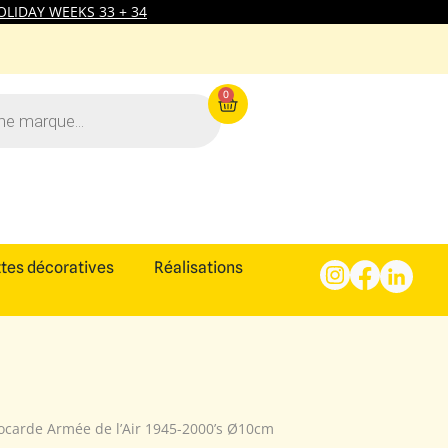
LIDAY WEEKS 33 + 34
0
tes décoratives
Réalisations
ocarde Armée de l’Air 1945-2000’s Ø10cm