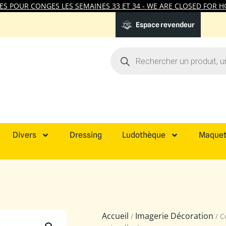
 POUR CONGES LES SEMAINES 33 ET 34 - WE ARE CLOSED FOR HO
Espace revendeur
Divers
Dressing
Ludothèque
Maquet
Accueil
Imagerie Décoration
/
/ C