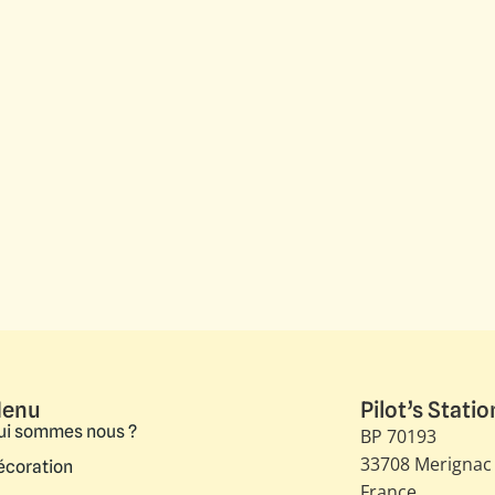
enu
Pilot’s Statio
ui sommes nous ?
BP 70193
33708 Merignac
écoration
France