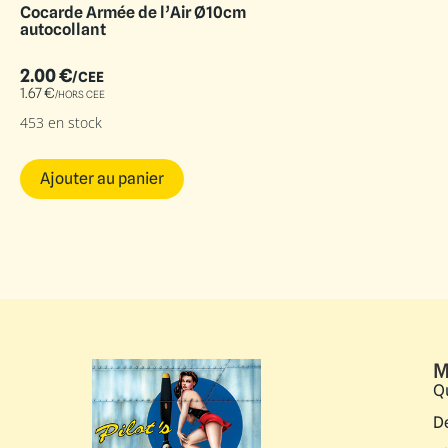
Cocarde Armée de l’Air Ø10cm
autocollant
2.00
€
/CEE
1.67
€
/HORS CEE
453 en stock
Ajouter au panier
M
Q
D