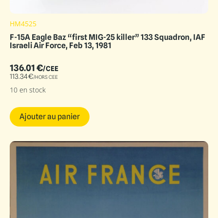
HM4525
F-15A Eagle Baz “first MIG-25 killer” 133 Squadron, IAF
Israeli Air Force, Feb 13, 1981
136.01
€
/CEE
113.34
€
/HORS CEE
10 en stock
Ajouter au panier