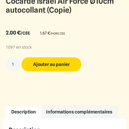
Cocarde Israel Air Force Ø10cm
autocollant (Copie)
2.00
€
/CEE
1.67
€
/HORS CEE
1097 en stock
Ajouter au panier
Description
Informations complémentaires