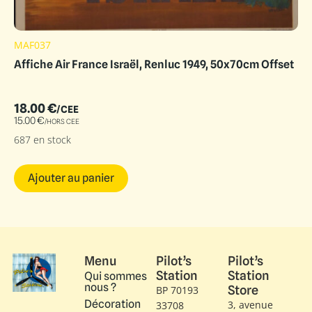
MAF037
Affiche Air France Israël, Renluc 1949, 50x70cm Offset
18.00
€
/CEE
15.00
€
/HORS CEE
687 en stock
Ajouter au panier
Menu
Pilot’s
Pilot’s
Station
Station
Qui sommes
nous ?
Store
BP 70193
Décoration
3, avenue
33708