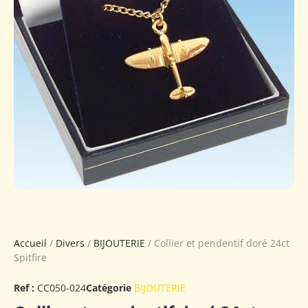
Accueil
/
Divers
/
BIJOUTERIE
/ Collier et pendentif doré 24ct
Spitfire
Ref :
CC050-024
Catégorie
BIJOUTERIE