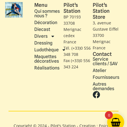
Menu
Pilot’s
Pilot’s
Station
Station
Qui sommes
nous ?
Store
BP 70193
Décoration
3, avenue
33708
Gustave Eiffel​
Diecast
Merignac
33700
cedex
Divers
Merignac
France
Dressing
France
Tél. (+33)0 556
Ludothèque
Contact
348 708
Maquettes
Service
Fax (+33)0 556
décoratives
clients / SAV
343 224
Réalisations
Atelier
Fournisseurs
Autres
demandes
0
Copyright © 2024 - Pilot’s Station - Creation : Epicure