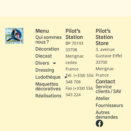
Menu
Pilot’s
Pilot’s
Station
Station
Qui sommes
nous ?
Store
BP 70193
Décoration
3, avenue
33708
Gustave Eiffel​
Diecast
Merignac
33700
cedex
Divers
Merignac
France
Dressing
France
Tél. (+33)0 556
Ludothèque
Contact
348 708
Maquettes
Service
Fax (+33)0 556
décoratives
clients / SAV
343 224
Réalisations
Atelier
Fournisseurs
Autres
demandes