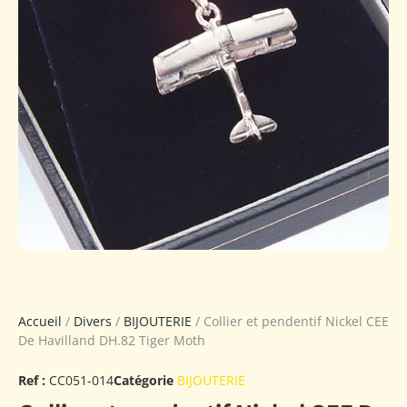
Accueil
/
Divers
/
BIJOUTERIE
/ Collier et pendentif Nickel CEE
De Havilland DH.82 Tiger Moth
Ref :
CC051-014
Catégorie
BIJOUTERIE