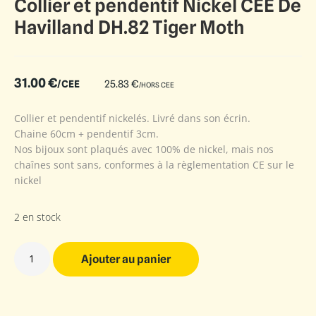
Collier et pendentif Nickel CEE De
Havilland DH.82 Tiger Moth
31.00
€
/CEE
25.83
€
/HORS CEE
Collier et pendentif nickelés. Livré dans son écrin.
Chaine 60cm + pendentif 3cm.
Nos bijoux sont plaqués avec 100% de nickel, mais nos
chaînes sont sans, conformes à la règlementation CE sur le
nickel
2 en stock
Ajouter au panier