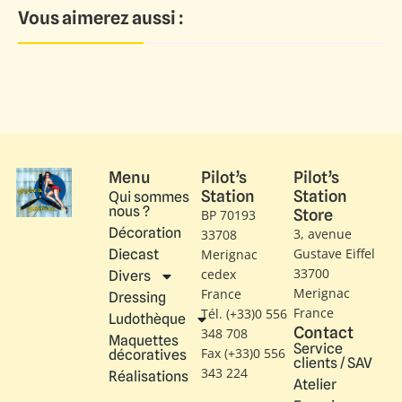
Vous aimerez aussi :
Menu
Pilot’s
Pilot’s
Station
Station
Qui sommes
nous ?
Store
BP 70193
Décoration
3, avenue
33708
Gustave Eiffel​
Diecast
Merignac
33700
cedex
Divers
Merignac
France
Dressing
France
Tél. (+33)0 556
Ludothèque
Contact
348 708
Maquettes
Service
Fax (+33)0 556
décoratives
clients / SAV
343 224
Réalisations
Atelier