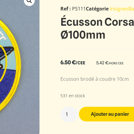
Ref :
PS111
Catégorie
InsignesB
Écusson Corsa
Ø100mm
6.50
€
/CEE
5.42
€
/HORS CEE
Ecusson brodé à coudre 10cm
531 en stock
Ajouter au panier