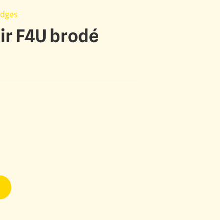
adges
ir F4U brodé