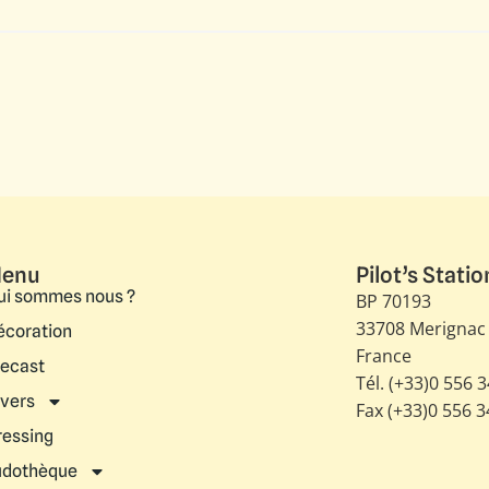
enu
Pilot’s Statio
ui sommes nous ?
BP 70193
33708 Merignac
écoration
France
iecast
Tél. (+33)0 556 
ivers
Fax (+33)0 556 
ressing
udothèque