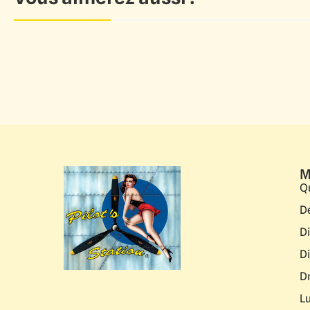
M
Q
D
D
D
D
L