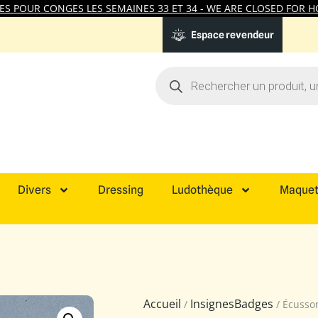
 POUR CONGES LES SEMAINES 33 ET 34 - WE ARE CLOSED FOR HO
Espace revendeur
Divers
Dressing
Ludothèque
Maquet
Accueil
InsignesBadges
/
/ Écusso