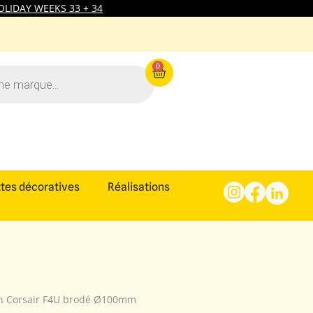
LIDAY WEEKS 33 + 34
0
tes décoratives
Réalisations
n Corsair F4U brodé Ø100mm