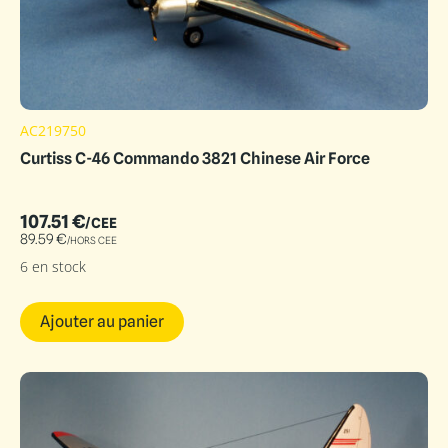
AC219750
Curtiss C-46 Commando 3821 Chinese Air Force
107.51
€
/CEE
89.59
€
/HORS CEE
6 en stock
Ajouter au panier