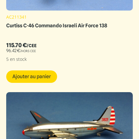
AC211341
Curtiss C-46 Commando Israeli Air Force 138
115.70
€
/CEE
96.42
€
/HORS CEE
5 en stock
Ajouter au panier