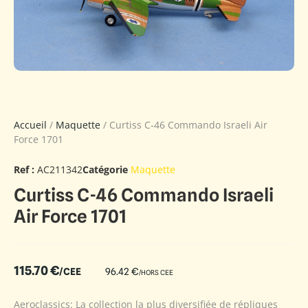
Accueil
/
Maquette
/ Curtiss C-46 Commando Israeli Air
Force 1701
Ref :
AC211342
Catégorie
Maquette
Curtiss C-46 Commando Israeli
Air Force 1701
115.70
€
/CEE
96.42
€
/HORS CEE
Aeroclassics: La collection la plus diversifiée de répliques