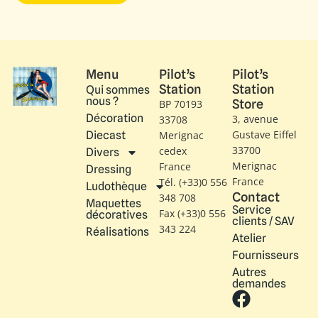
Menu
Pilot’s
Pilot’s
Station
Station
Qui sommes
nous ?
Store
BP 70193
Décoration
3, avenue
33708
Gustave Eiffel​
Diecast
Merignac
33700
cedex
Divers
Merignac
France
Dressing
France
Tél. (+33)0 556
Ludothèque
Contact
348 708
Maquettes
Service
Fax (+33)0 556
décoratives
clients / SAV
343 224
Réalisations
Atelier
Fournisseurs
Autres
demandes