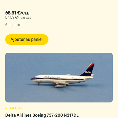
65.51
€
/CEE
54.59
€
/HORS CEE
6 en stock
Ajouter au panier
AC041641
Delta Airlines Boeing 737-200 N317DL