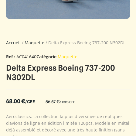
Accueil
/
Maquette
/ Delta Express Boeing 737-200 N302DL
Ref :
AC041640
Catégorie
Maquette
Delta Express Boeing 737-200
N302DL
68.00
€
/CEE
56.67
€
/HORS CEE
Aeroclassics: La collection la plus diversifiée de répliques
d’avions de ligne en édition limitée 120pcs. Modèle en métal
déjà assemblé et décoré avec une très haute finition (sans