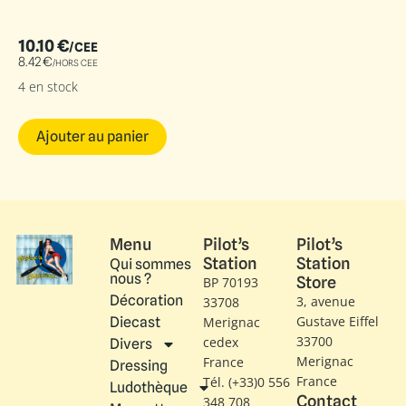
10.10
€
/CEE
8.42
€
/HORS CEE
4 en stock
Ajouter au panier
Menu
Pilot’s
Pilot’s
Station
Station
Qui sommes
nous ?
Store
BP 70193
Décoration
3, avenue
33708
Gustave Eiffel​
Diecast
Merignac
33700
cedex
Divers
Merignac
France
Dressing
France
Tél. (+33)0 556
Ludothèque
Contact
348 708