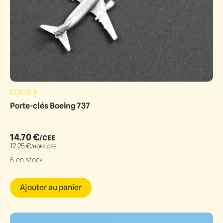
CC010-5
Porte-clés Boeing 737
14.70
€
/CEE
12.25
€
/HORS CEE
6 en stock
Ajouter au panier