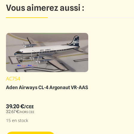
Vous aimerez aussi :
AC754
Aden Airways CL-4 Argonaut VR-AAS
39.20
€
/CEE
32.67
€
/HORS CEE
15 en stock