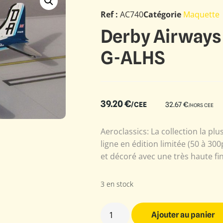
Ref :
AC740
Catégorie
Maquette
Derby Airways
G-ALHS
39.20
€
/CEE
32.67
€
/HORS CEE
Aeroclassics: La collection la plu
ligne en édition limitée (50 à 3
et décoré avec une très haute fin
3 en stock
Ajouter au panier