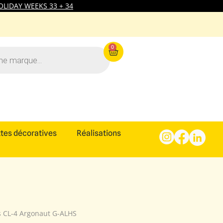
LIDAY WEEKS 33 + 34
0
tes décoratives
Réalisations
s CL-4 Argonaut G-ALHS