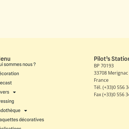
enu
Pilot’s Statio
ui sommes nous ?
BP 70193
33708 Merignac
écoration
France
iecast
Tél. (+33)0 556 
ivers
Fax (+33)0 556 
ressing
udothèque
aquettes décoratives
éalisations