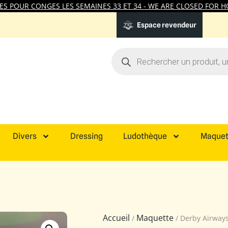
 POUR CONGES LES SEMAINES 33 ET 34 - WE ARE CLOSED FOR HO
Espace revendeur
Divers
Dressing
Ludothèque
Maquet
Accueil
Maquette
/
/ Derby Airway