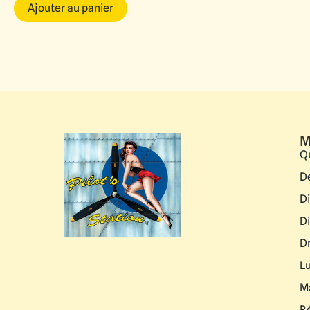
Ajouter au panier
M
Q
D
D
D
D
L
M
R