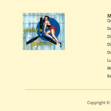
M
Q
D
D
D
D
L
M
R
Copyright © 2