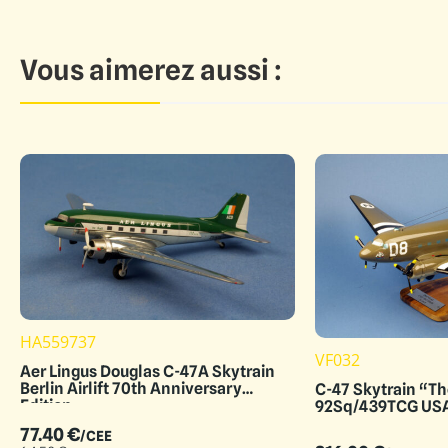
Vous aimerez aussi :
HA559737
VF032
Aer Lingus Douglas C-47A Skytrain
Berlin Airlift 70th Anniversary
C-47 Skytrain “Th
Edition
92Sq/439TCG US
77.40
€
/CEE