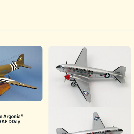
e Argonia”
AAF DDay