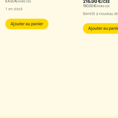
216.00
€
64.50
€
/CEE
/HORS CEE
180.00
€
/HORS CEE
1 en stock
Bientôt à nouveau di
Ajouter au panier
Ajouter au pani