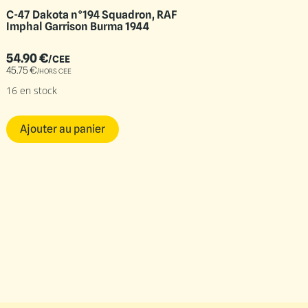
C-47 Dakota n°194 Squadron, RAF
Imphal Garrison Burma 1944
54.90
€
/CEE
45.75
€
/HORS CEE
16 en stock
Ajouter au panier