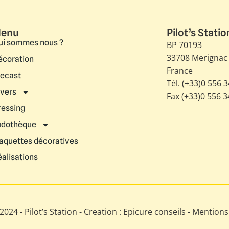
enu
Pilot’s Statio
ui sommes nous ?
BP 70193
33708 Merignac
écoration
France
iecast
Tél. (+33)0 556 
ivers
Fax (+33)0 556 
ressing
udothèque
aquettes décoratives
éalisations
024 - Pilot’s Station - Creation : Epicure conseils -
Mentions 