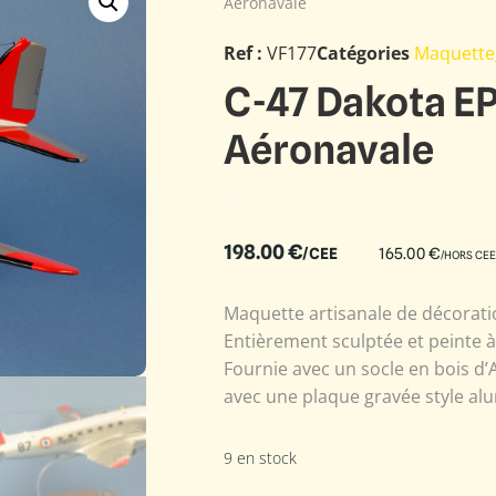
Aéronavale
Ref :
VF177
Catégories
Maquette
C-47 Dakota EP
Aéronavale
198.00
€
/CEE
165.00
€
/HORS CEE
Maquette artisanale de décoratio
Entièrement sculptée et peinte 
Fournie avec un socle en bois d’
avec une plaque gravée style alu
9 en stock