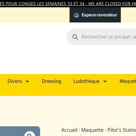
 POUR CONGES LES SEMAINES 33 ET 34 - WE ARE CLOSED FOR HO
Espace revendeur
Divers
Dressing
Ludothèque
Maquet
Accueil
Maquette
Pilot's Stat
/
/