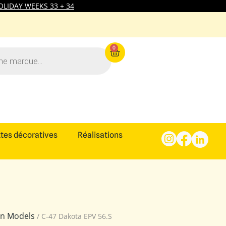
LIDAY WEEKS 33 + 34
0
tes décoratives
Réalisations
ion Models
/ C-47 Dakota EPV 56.S