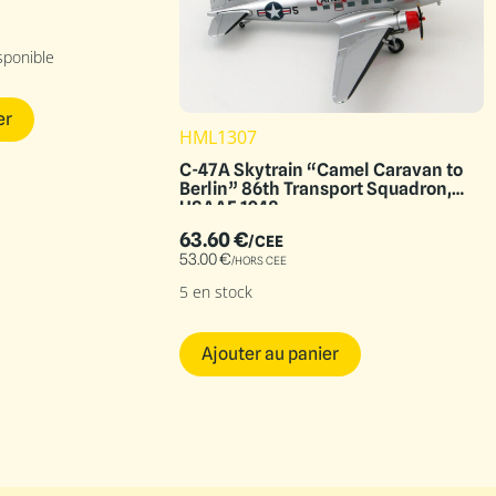
sponible
er
HML1307
C-47A Skytrain “Camel Caravan to
Berlin” 86th Transport Squadron,
USAAF 1948
63.60
€
/CEE
53.00
€
/HORS CEE
5 en stock
Ajouter au panier