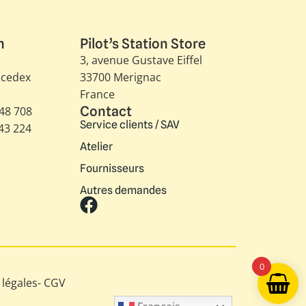
n
Pilot’s Station Store
3, avenue Gustave Eiffel​
 cedex
33700 Merignac
France
Contact
348 708
Service clients / SAV
343 224
Atelier
Fournisseurs
Autres demandes
0
légales
-
CGV