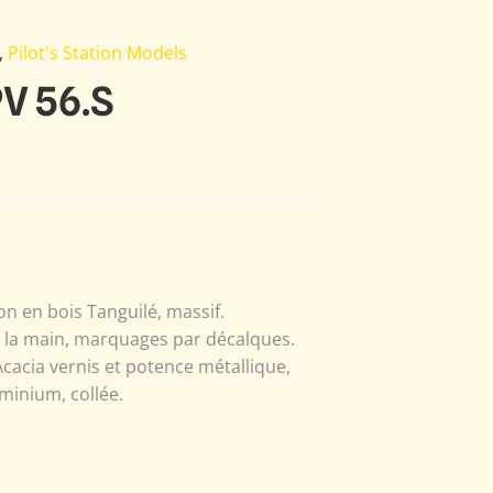
,
Pilot's Station Models
V 56.S
n en bois Tanguilé, massif.
à la main, marquages par décalques.
Acacia vernis et potence métallique,
minium, collée.