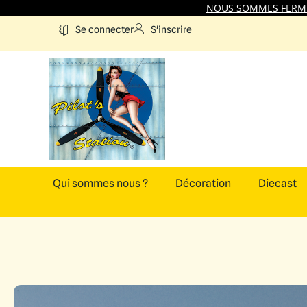
NOUS SOMMES FERMES
S'inscrire
Se connecter
Qui sommes nous ?
Décoration
Diecast