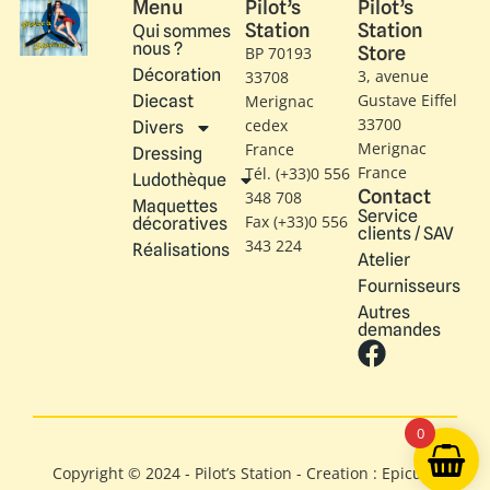
Menu
Pilot’s
Pilot’s
Station
Station
Qui sommes
nous ?
Store
BP 70193
Décoration
3, avenue
33708
Gustave Eiffel​
Diecast
Merignac
33700
cedex
Divers
Merignac
France
Dressing
France
Tél. (+33)0 556
Ludothèque
Contact
348 708
Maquettes
Service
Fax (+33)0 556
décoratives
clients / SAV
343 224
Réalisations
Atelier
Fournisseurs
Autres
demandes
0
Copyright © 2024 - Pilot’s Station - Creation : Epicure